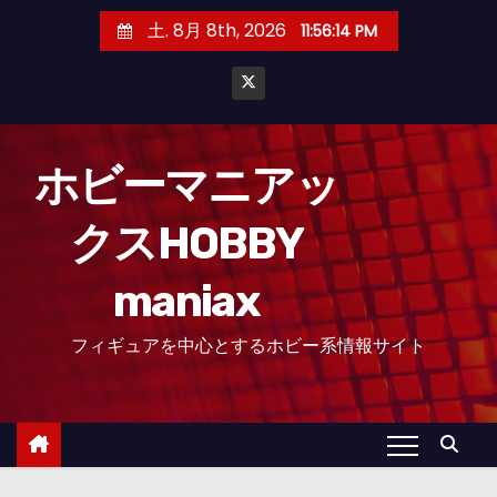
コ
土. 8月 8th, 2026
11:56:15 PM
ン
テ
ン
ツ
へ
ホビーマニアッ
ス
クスHOBBY
キ
ッ
maniax
プ
フィギュアを中心とするホビー系情報サイト