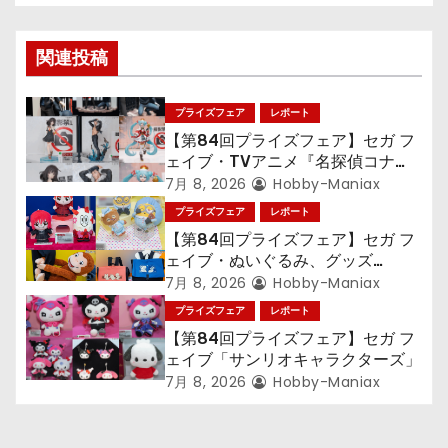
ゲ
関連投稿
ー
シ
プライズフェア
レポート
【第84回プライズフェア】セガ フ
ョ
ェイブ・TVアニメ『名探偵コナ
ン』TVアニメ『呪術廻戦』『〈物
7月 8, 2026
Hobby-Maniax
ン
語〉シリーズ』「初音ミク」
プライズフェア
レポート
【第84回プライズフェア】セガ フ
ェイブ・ぬいぐるみ、グッズ
『LiSA』『ミニオン』『おさるの
7月 8, 2026
Hobby-Maniax
ジョージ』『ポケットモンスター』
プライズフェア
レポート
【第84回プライズフェア】セガ フ
ェイブ「サンリオキャラクターズ」
7月 8, 2026
Hobby-Maniax