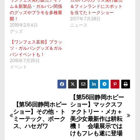
ワンフェス先行販売アイテ
ガルパンのグッズ先行販売
ム＆新製品・ガルパン関係
＆フィンランドにスポット
のグッズやプラモを多種展
を当てたトークショー
開！
2017年7月28日
2016年2月4日
ニュース
グッズ
【ワンフェス直前】プラッ
ツ・ガルパングッズ＆ガル
パンイベントも！
2015年7月25日
イベント
【第56回静岡ホビー
投
【第56回静岡ホビー
ショー】マックスフ
稿
ショー】その他・ト
ァクトリー・メカ＋
ミーテック、ボーク
美少女最新作は耕耘
ナ
ス、ハセガワ
機！ 会場展示では
けもフレも遂に登場
ビ