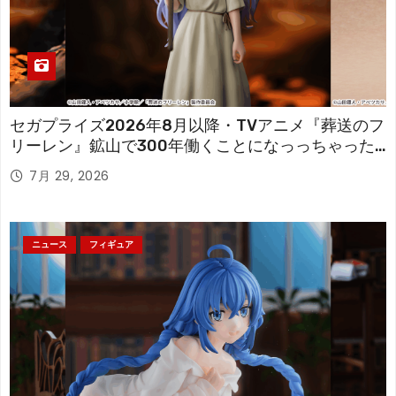
セガプライズ2026年8月以降・TVアニメ『葬送のフ
リーレン』鉱山で300年働くことになっっちゃった
「フリーレン」を立体化！
7月 29, 2026
ニュース
フィギュア