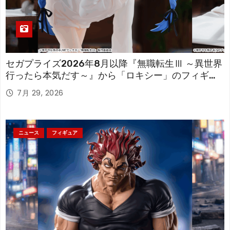
セガプライズ2026年8月以降『無職転生Ⅲ ～異世界
行ったら本気だす～』から「ロキシー」のフィギュ
アが登場！
7月 29, 2026
ニュース
フィギュア