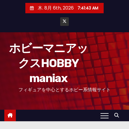
コ
木. 8月 6th, 2026
7:41:44 AM
ン
テ
ン
ツ
へ
ホビーマニアッ
ス
クスHOBBY
キ
ッ
maniax
プ
フィギュアを中心とするホビー系情報サイト