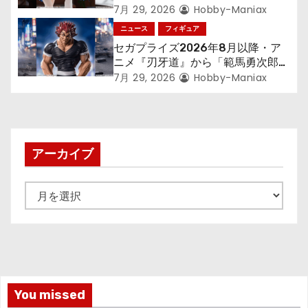
す～』から「ロキシー」のフィギュ
7月 29, 2026
Hobby-Maniax
アが登場！
ニュース
フィギュア
セガプライズ2026年8月以降・ア
ニメ『刃牙道』から「範馬勇次郎」
が登場ッッ!!
7月 29, 2026
Hobby-Maniax
アーカイブ
ア
ー
カ
イ
ブ
You missed