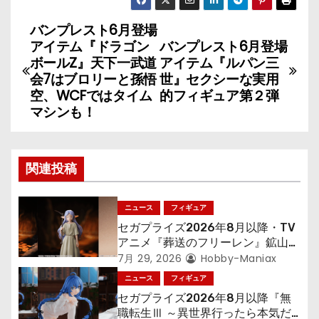
バンプレスト6月登場
投
アイテム『ドラゴン
バンプレスト6月登場
稿
ボールZ』天下一武道
アイテム『ルパン三
会7はブロリーと孫悟
世』セクシーな実用
ナ
空、WCFではタイム
的フィギュア第２弾
マシンも！
ビ
ゲ
関連投稿
ー
シ
ニュース
フィギュア
セガプライズ2026年8月以降・TV
ョ
アニメ『葬送のフリーレン』鉱山で
300年働くことになっっちゃった
7月 29, 2026
Hobby-Maniax
ン
「フリーレン」を立体化！
ニュース
フィギュア
セガプライズ2026年8月以降『無
職転生Ⅲ ～異世界行ったら本気だ