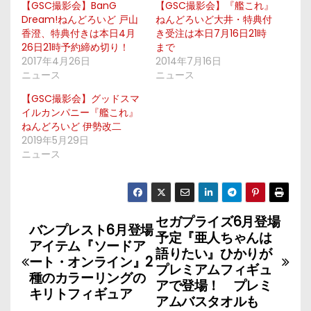
【GSC撮影会】BanG
【GSC撮影会】『艦これ』
Dream!ねんどろいど 戸山
ねんどろいど大井・特典付
香澄、特典付きは本日4月
き受注は本日7月16日21時
26日21時予約締め切り！
まで
2017年4月26日
2014年7月16日
ニュース
ニュース
【GSC撮影会】グッドスマ
イルカンパニー『艦これ』
ねんどろいど 伊勢改二
2019年5月29日
ニュース
セガプライズ6月登場
投
バンプレスト6月登場
予定『亜人ちゃんは
アイテム『ソードア
稿
語りたい』ひかりが
ート・オンライン』2
プレミアムフィギュ
種のカラーリングの
ナ
アで登場！ プレミ
キリトフィギュア
アムバスタオルも