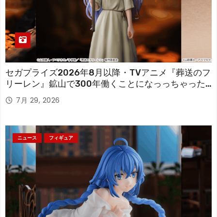
セガプライズ2026年8月以降・TVアニメ『葬送のフ
リーレン』鉱山で300年働くことになっっちゃった
「フリーレン」を立体化！
7月 29, 2026
ニュース
フィギュア