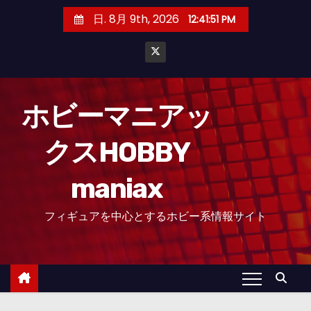
コ
日. 8月 9th, 2026
12:41:52 PM
ン
テ
ン
ツ
へ
ホビーマニアッ
ス
クスHOBBY
キ
ッ
maniax
プ
フィギュアを中心とするホビー系情報サイト