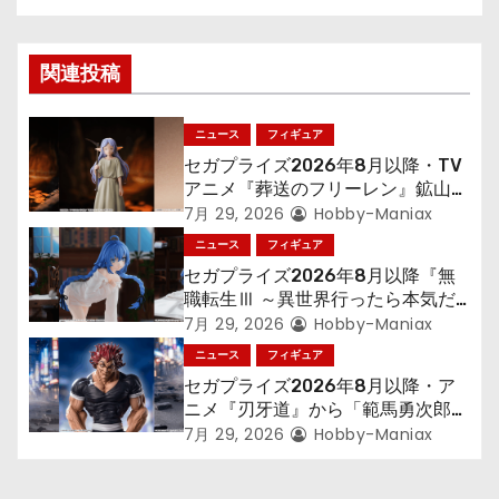
ビ
ゲ
関連投稿
ー
シ
ニュース
フィギュア
セガプライズ2026年8月以降・TV
ョ
アニメ『葬送のフリーレン』鉱山で
300年働くことになっっちゃった
7月 29, 2026
Hobby-Maniax
ン
「フリーレン」を立体化！
ニュース
フィギュア
セガプライズ2026年8月以降『無
職転生Ⅲ ～異世界行ったら本気だ
す～』から「ロキシー」のフィギュ
7月 29, 2026
Hobby-Maniax
アが登場！
ニュース
フィギュア
セガプライズ2026年8月以降・ア
ニメ『刃牙道』から「範馬勇次郎」
が登場ッッ!!
7月 29, 2026
Hobby-Maniax