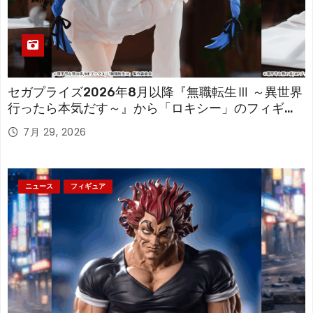
セガプライズ2026年8月以降『無職転生Ⅲ ～異世界
行ったら本気だす～』から「ロキシー」のフィギュ
アが登場！
7月 29, 2026
ニュース
フィギュア