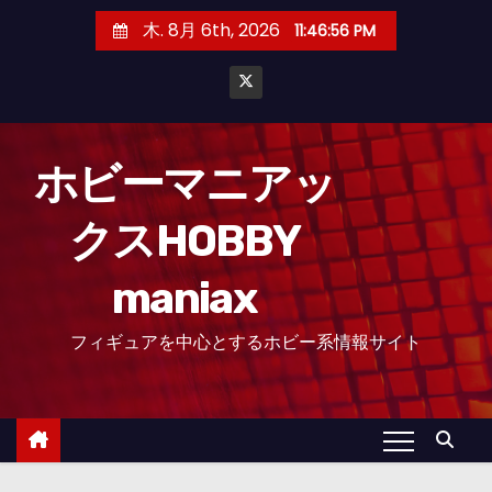
コ
木. 8月 6th, 2026
11:46:57 PM
ン
テ
ン
ツ
へ
ホビーマニアッ
ス
クスHOBBY
キ
ッ
maniax
プ
フィギュアを中心とするホビー系情報サイト