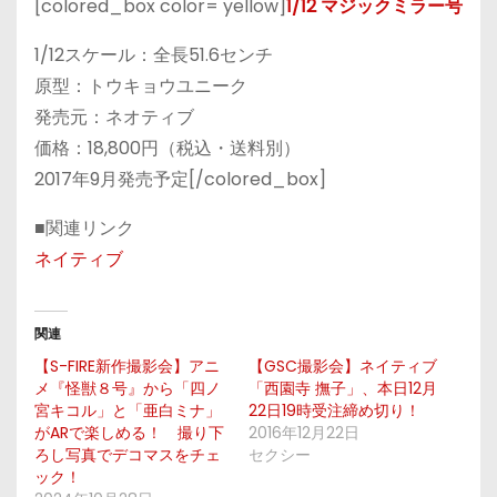
[colored_box color= yellow]
1/12 マジックミラー号
1/12スケール：全長51.6センチ
原型：トウキョウユニーク
発売元：ネオティブ
価格：18,800円（税込・送料別）
2017年9月発売予定[/colored_box]
■関連リンク
ネイティブ
関連
【S-FIRE新作撮影会】アニ
【GSC撮影会】ネイティブ
メ『怪獣８号』から「四ノ
「西園寺 撫子」、本日12月
宮キコル」と「亜白ミナ」
22日19時受注締め切り！
がARで楽しめる！ 撮り下
2016年12月22日
ろし写真でデコマスをチェ
セクシー
ック！