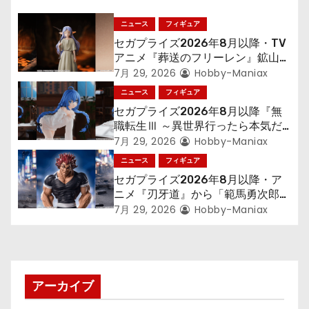
ー
シ
ニュース
フィギュア
セガプライズ2026年8月以降・TV
ョ
アニメ『葬送のフリーレン』鉱山で
300年働くことになっっちゃった
7月 29, 2026
Hobby-Maniax
ン
「フリーレン」を立体化！
ニュース
フィギュア
セガプライズ2026年8月以降『無
職転生Ⅲ ～異世界行ったら本気だ
す～』から「ロキシー」のフィギュ
7月 29, 2026
Hobby-Maniax
アが登場！
ニュース
フィギュア
セガプライズ2026年8月以降・ア
ニメ『刃牙道』から「範馬勇次郎」
が登場ッッ!!
7月 29, 2026
Hobby-Maniax
アーカイブ