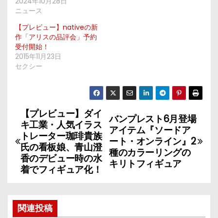
2024年10月28日
ニュース
【プレビュー】nativeの新
作「アリスの品評会」予約
受付開始！
2015年11月23日
セクシー
【プレビュー】ダイ
投
バンプレスト6月登場
キ工業・人気イラス
アイテム『ソードア
稿
トレーター珈琲貴族
ート・オンライン』2
氏の看板娘、青山澄
種のカラーリングの
ナ
香のデビュー時の水
キリトフィギュア
着でフィギュア化！
ビ
ゲ
関連投稿