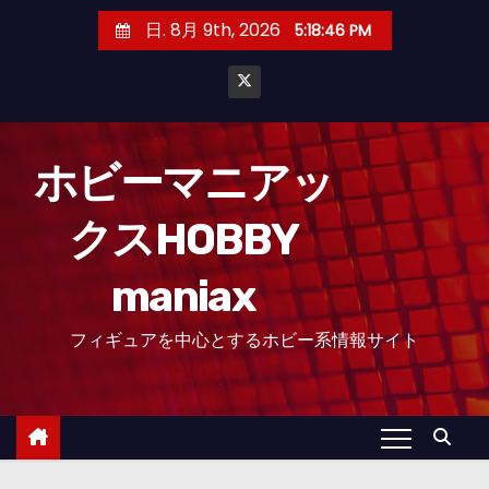
コ
日. 8月 9th, 2026
5:18:47 PM
ン
テ
ン
ツ
へ
ホビーマニアッ
ス
クスHOBBY
キ
ッ
maniax
プ
フィギュアを中心とするホビー系情報サイト