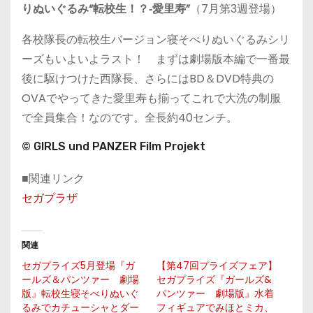
りぬいぐるみ“転校生！？‐愛里寿”
（7月第3週登場）
各校隊長の転校生バージョン寝そべりぬいぐるみシリ
ーズもいよいよラスト！ まずは劇場版本編で一番最
後に駆けつけた西隊長、さらにはBD＆DVD特典の
OVAでやってきた愛里寿も揃ってこれで大洗の制服
で全員集合！なのです。全長約40センチ。
© GIRLS und PANZER Film Projekt
■関連リンク
セガプラザ
関連
セガプライズ5月登場『ガ
【第47回プライズフェア】
ールズ＆パンツァー 劇場
セガプライズ『ガールズ&
版』転校生寝そべりぬいぐ
パンツァー 劇場版』水着
るみでカチューシャとダー
フィギュアでみほとミカ、