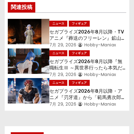
ビ
関連投稿
ゲ
ニュース
フィギュア
ー
セガプライズ2026年8月以降・TV
シ
アニメ『葬送のフリーレン』鉱山で
300年働くことになっっちゃった
7月 29, 2026
Hobby-Maniax
ョ
「フリーレン」を立体化！
ニュース
フィギュア
セガプライズ2026年8月以降『無
ン
職転生Ⅲ ～異世界行ったら本気だ
す～』から「ロキシー」のフィギュ
7月 29, 2026
Hobby-Maniax
アが登場！
ニュース
フィギュア
セガプライズ2026年8月以降・ア
ニメ『刃牙道』から「範馬勇次郎」
が登場ッッ!!
7月 29, 2026
Hobby-Maniax