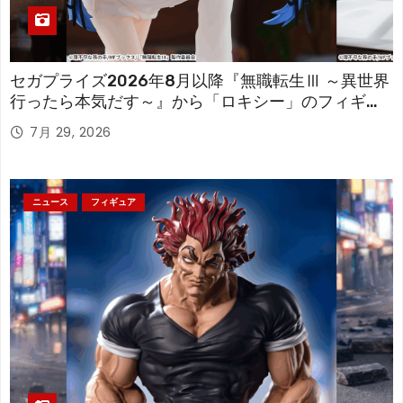
セガプライズ2026年8月以降『無職転生Ⅲ ～異世界
行ったら本気だす～』から「ロキシー」のフィギュ
アが登場！
7月 29, 2026
ニュース
フィギュア