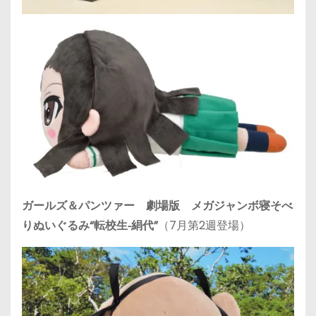
ガールズ＆パンツァー 劇場版 メガジャンボ寝そべ
りぬいぐるみ“転校生‐絹代”
（7月第2週登場）