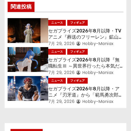
ゲ
関連投稿
ー
ニュース
フィギュア
シ
セガプライズ2026年8月以降・TV
アニメ『葬送のフリーレン』鉱山で
ョ
300年働くことになっっちゃった
7月 29, 2026
Hobby-Maniax
「フリーレン」を立体化！
ニュース
フィギュア
ン
セガプライズ2026年8月以降『無
職転生Ⅲ ～異世界行ったら本気だ
す～』から「ロキシー」のフィギュ
7月 29, 2026
Hobby-Maniax
アが登場！
ニュース
フィギュア
セガプライズ2026年8月以降・ア
ニメ『刃牙道』から「範馬勇次郎」
が登場ッッ!!
7月 29, 2026
Hobby-Maniax