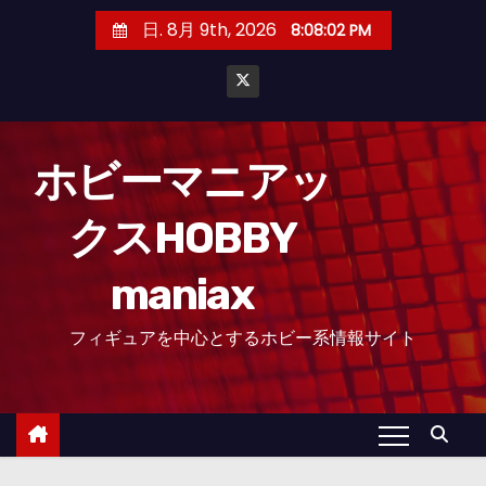
コ
日. 8月 9th, 2026
8:08:03 PM
ン
テ
ン
ツ
へ
ホビーマニアッ
ス
クスHOBBY
キ
ッ
maniax
プ
フィギュアを中心とするホビー系情報サイト