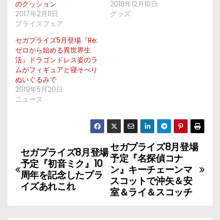
のクッション
2018年12月10日
2017年2月11日
グッズ
プライズフェア
セガプライズ5月登場『Re:
ゼロから始める異世界生
活』ドラゴンドレス姿のラ
ムがフィギュアと寝そべり
ぬいぐるみで
2019年5月20日
ニュース
セガプライズ8月登場
投
セガプライズ8月登場
予定『名探偵コナ
予定『初音ミク』10
稿
ン』キーチェーンマ
周年を記念したプラ
スコットで沖矢＆安
イズあれこれ
ナ
室＆ライ＆スコッチ
ビ