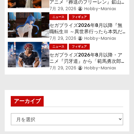
アニメ『葬送のフリーレン』鉱山で
ョ
300年働くことになっっちゃった
7月 29, 2026
Hobby-Maniax
「フリーレン」を立体化！
ニュース
フィギュア
ン
セガプライズ2026年8月以降『無
職転生Ⅲ ～異世界行ったら本気だ
す～』から「ロキシー」のフィギュ
7月 29, 2026
Hobby-Maniax
アが登場！
ニュース
フィギュア
セガプライズ2026年8月以降・ア
ニメ『刃牙道』から「範馬勇次郎」
が登場ッッ!!
7月 29, 2026
Hobby-Maniax
アーカイブ
ア
ー
カ