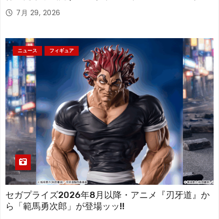
アが登場！
7月 29, 2026
ニュース
フィギュア
セガプライズ2026年8月以降・アニメ『刃牙道』か
ら「範馬勇次郎」が登場ッッ!!