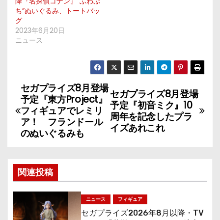
降『名探偵コナン』“ふわぷ
ち”ぬいぐるみ、トートバッ
グ
2023年6月20日
ニュース
セガプライズ8月登場
投
セガプライズ8月登場
予定『東方Project』
予定『初音ミク』10
稿
フィギュアでレミリ
周年を記念したプラ
ア！ フランドール
イズあれこれ
ナ
のぬいぐるみも
ビ
ゲ
関連投稿
ー
ニュース
フィギュア
シ
セガプライズ2026年8月以降・TV