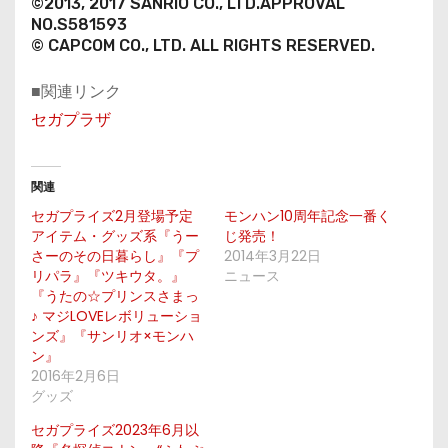
©2013, 2017 SANRIO CO., LTD.APPROVAL
NO.S581593
© CAPCOM CO., LTD. ALL RIGHTS RESERVED.
■関連リンク
セガプラザ
関連
セガプライズ2月登場予定
モンハン10周年記念一番く
アイテム・グッズ系『うー
じ発売！
さーのその日暮らし』『プ
2014年3月22日
リパラ』『ツキウタ。』
ニュース
『うたの☆プリンスさまっ
♪ マジLOVEレボリューショ
ンズ』『サンリオ×モンハ
ン』
2016年2月6日
グッズ
セガプライズ2023年6月以