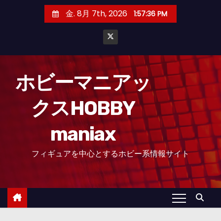
コ
金. 8月 7th, 2026
1:57:37 PM
ン
テ
ン
ツ
へ
ホビーマニアッ
ス
クスHOBBY
キ
ッ
maniax
プ
フィギュアを中心とするホビー系情報サイト