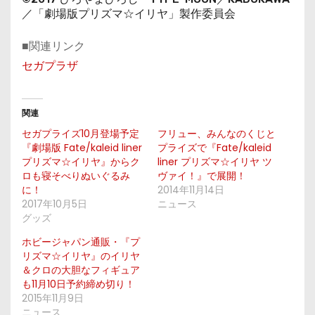
／「劇場版プリズマ☆イリヤ」製作委員会
■関連リンク
セガプラザ
関連
セガプライズ10月登場予定
フリュー、みんなのくじと
『劇場版 Fate/kaleid liner
プライズで『Fate/kaleid
プリズマ☆イリヤ』からク
liner プリズマ☆イリヤ ツ
ロも寝そべりぬいぐるみ
ヴァイ！』で展開！
に！
2014年11月14日
2017年10月5日
ニュース
グッズ
ホビージャパン通販・『プ
リズマ☆イリヤ』のイリヤ
＆クロの大胆なフィギュア
も11月10日予約締め切り！
2015年11月9日
ニュース