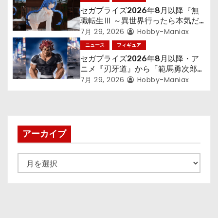
セガプライズ2026年8月以降『無
職転生Ⅲ ～異世界行ったら本気だ
す～』から「ロキシー」のフィギュ
7月 29, 2026
Hobby-Maniax
アが登場！
ニュース
フィギュア
セガプライズ2026年8月以降・ア
ニメ『刃牙道』から「範馬勇次郎」
が登場ッッ!!
7月 29, 2026
Hobby-Maniax
アーカイブ
ア
ー
カ
イ
ブ