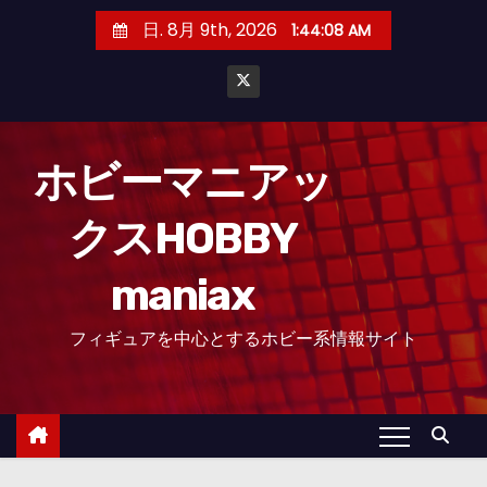
コ
日. 8月 9th, 2026
1:44:09 AM
ン
テ
ン
ツ
へ
ホビーマニアッ
ス
クスHOBBY
キ
ッ
maniax
プ
フィギュアを中心とするホビー系情報サイト