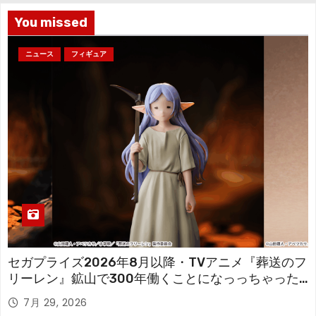
You missed
ニュース
フィギュア
セガプライズ2026年8月以降・TVアニメ『葬送のフ
リーレン』鉱山で300年働くことになっっちゃった
「フリーレン」を立体化！
7月 29, 2026