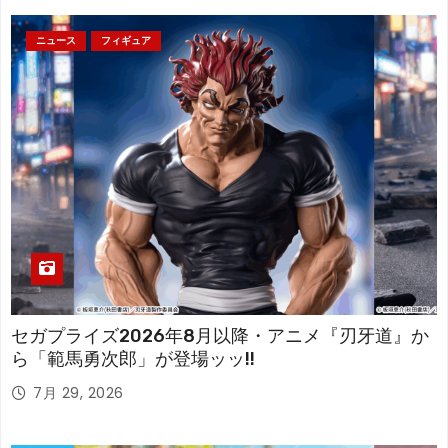
ニュース
フィギュア
セガプライズ2026年8月以降・アニメ『刃牙道』か
ら「範馬勇次郎」が登場ッッ!!
7月 29, 2026