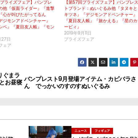
回プライズフェア】バンプレ
【第57回プライズフェア】バンプレ
の他『仮面ライダー』『進撃
トブランド：ぬいぐるみ他『タヌキと
『心が叫びたがってるん
キツネ』『デジモンアドベンチャー』
デジモンアドベンチャー』
『夏目友人帳』『旅かえる』『星のカ
シベ』『夏目友人帳』『モン
ービィ』
2019年9月11日
月27日
プライズフェア
フェア
りぐまラ
バンプレスト9月登場アイテム・カピバラさ
とお昼寝
ん でっかいのすのすぬいぐるみ
ニュース
フィギュア