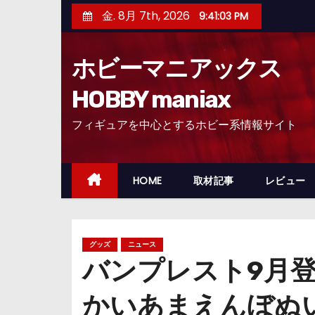
コ
金. 8月 7th, 2026
9:41:04 PM
ン
テ
ホビーマニアックス
ン
ツ
HOBBY maniax
へ
フィギュアを中心とするホビー系情報サイト
ス
キ
ッ
HOME
取材記事
レビュー
プ
グッズ
ニュース
バンプレスト9月
かいあまえんぼぬ