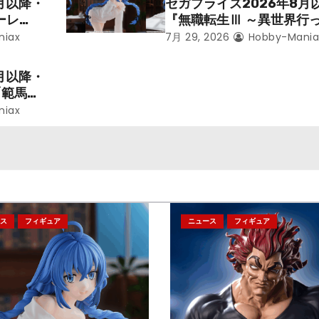
月以降・
セガプライズ2026年8月
ーレ
『無職転生Ⅲ ～異世界行
ことにな
本気だす～』から「ロキシ
niax
7月 29, 2026
Hobby-Mania
レン」を
のフィギュアが登場！
月以降・
「範馬勇
niax
ス
フィギュア
ニュース
フィギュア