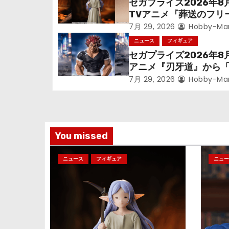
セガプライズ2026年8
ー
TVアニメ『葬送のフリ
シ
ン』鉱山で300年働く
7月 29, 2026
Hobby-Ma
っっちゃった「フリー
ニュース
フィギュア
ョ
立体化！
セガプライズ2026年8
アニメ『刃牙道』から
ン
次郎」が登場ッッ!!
7月 29, 2026
Hobby-Ma
You missed
ニュース
フィギュア
ニュー