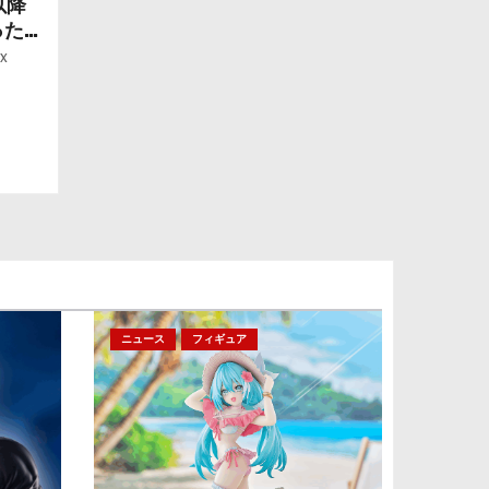
以降
ったら
ー」
x
ニュース
フィギュア