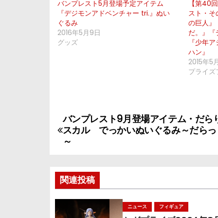
バンプレスト5月登場予定アイテム
【第40
『デジモンアドベンチャー tri.』ぬい
スト・そ
ぐるみ
の巨人』
2016年5月9日
だ。』『
グッズ
『少年ア
ハン』
2015年5
プライズ
バンプレスト9月登場アイテム・だら
投
スカル でっかいぬいぐるみ～だらっ
稿
～
ナ
関連投稿
ビ
ゲ
ニュース
フィギュア