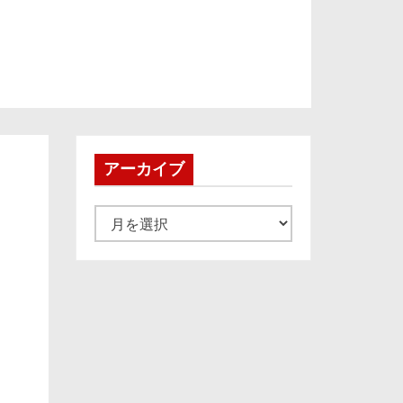
アーカイブ
ア
ー
カ
イ
ブ