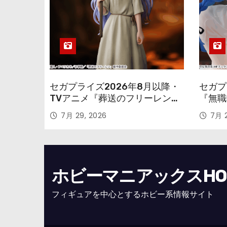
セガプライズ2026年8月以降・
セガプ
TVアニメ『葬送のフリーレン』
『無職
鉱山で300年働くことになっっ
本気だ
7月 29, 2026
7月 2
ちゃった「フリーレン」を立体
のフィ
化！
ホビーマニアックスHOBB
フィギュアを中心とするホビー系情報サイト