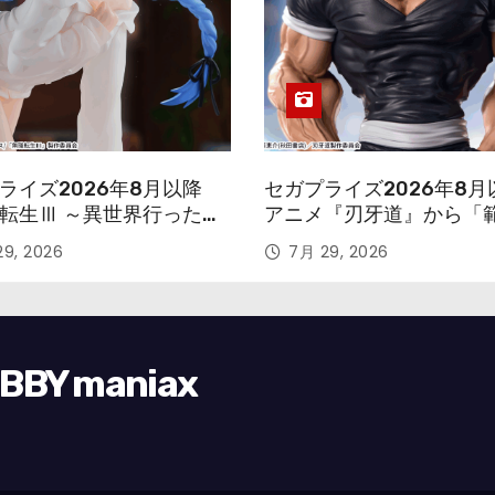
ライズ2026年8月以降
セガプライズ2026年8月
転生Ⅲ ～異世界行ったら
アニメ『刃牙道』から「
す～』から「ロキシー」
次郎」が登場ッッ!!
9, 2026
7月 29, 2026
ギュアが登場！
Y maniax