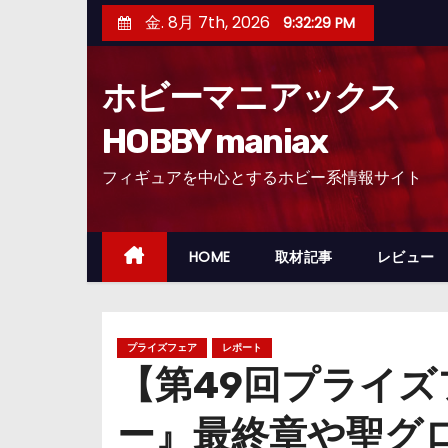
コ
金. 8月 7th, 2026
9:32:30 PM
ン
テ
ホビーマニアックス
ン
ツ
HOBBY maniax
へ
フィギュアを中心とするホビー系情報サイト
ス
キ
ッ
HOME
取材記事
レビュー
プ
プライズフェア
レポート
【第49回プライ
ー』最終章や聖グ