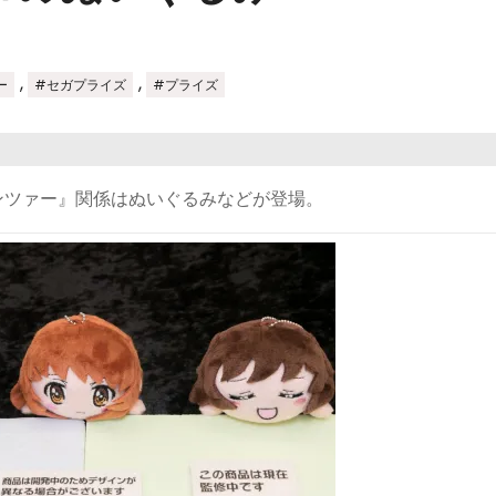
,
,
ー
#セガプライズ
#プライズ
ンツァー』関係はぬいぐるみなどが登場。