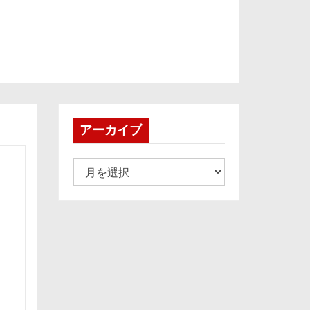
アーカイブ
ア
ー
カ
イ
ブ