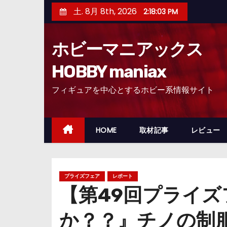
コ
土. 8月 8th, 2026
2:18:04 PM
ン
テ
ホビーマニアックス
ン
ツ
HOBBY maniax
へ
フィギュアを中心とするホビー系情報サイト
ス
キ
ッ
HOME
取材記事
レビュー
プ
プライズフェア
レポート
【第49回プライ
か？？』チノの制