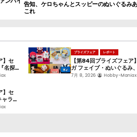
ァンパイ
告知、ケロちゃんとスッピーのぬいぐるみ
これ
プライズフェア
レポート
ア】セ
【第84回プライズフェア
メ『名探
ガ フェイブ・ぬいぐるみ
呪術廻
ズ『LiSA』『ミニオン』
iax
7月 8, 2026
Hobby-Maniax
ズ』「初
るのジョージ』『ポケット
スター』
ア】セ
キャラク
iax