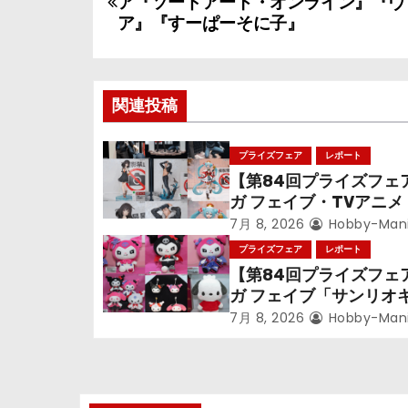
ア『ソードアート・オンライン』『ヴ
稿
ア』『すーぱーそに子』
ナ
ビ
関連投稿
ゲ
プライズフェア
レポート
ー
【第84回プライズフェ
シ
ガ フェイブ・TVアニ
偵コナン』TVアニメ『
7月 8, 2026
Hobby-Man
ョ
戦』『〈物語〉シリー
プライズフェア
レポート
音ミク」
【第84回プライズフェ
ン
ガ フェイブ「サンリオ
ターズ」
7月 8, 2026
Hobby-Man