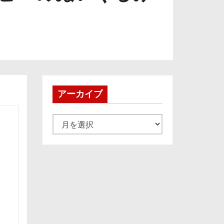
アーカイブ
ア
ー
カ
イ
ブ