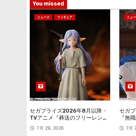
You missed
ニュース
フィギュア
ニュー
セガプライズ2026年8月以降・
セガプ
TVアニメ『葬送のフリーレン』
『無職
鉱山で300年働くことになっっ
本気だ
7月 29, 2026
7月 2
ちゃった「フリーレン」を立体
のフィ