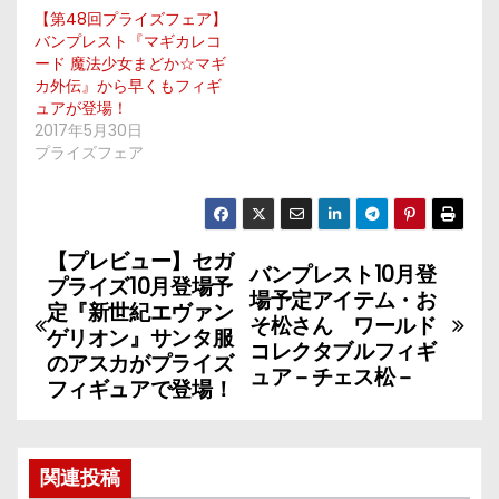
【第48回プライズフェア】
バンプレスト『マギカレコ
ード 魔法少女まどか☆マギ
カ外伝』から早くもフィギ
ュアが登場！
2017年5月30日
プライズフェア
【プレビュー】セガ
投
バンプレスト10月登
プライズ10月登場予
場予定アイテム・お
稿
定『新世紀エヴァン
そ松さん ワールド
ゲリオン』サンタ服
コレクタブルフィギ
ナ
のアスカがプライズ
ュア－チェス松－
フィギュアで登場！
ビ
ゲ
関連投稿