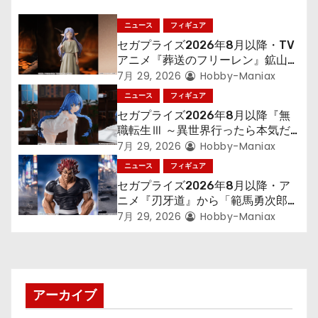
ー
シ
ニュース
フィギュア
セガプライズ2026年8月以降・TV
ョ
アニメ『葬送のフリーレン』鉱山で
300年働くことになっっちゃった
7月 29, 2026
Hobby-Maniax
ン
「フリーレン」を立体化！
ニュース
フィギュア
セガプライズ2026年8月以降『無
職転生Ⅲ ～異世界行ったら本気だ
す～』から「ロキシー」のフィギュ
7月 29, 2026
Hobby-Maniax
アが登場！
ニュース
フィギュア
セガプライズ2026年8月以降・ア
ニメ『刃牙道』から「範馬勇次郎」
が登場ッッ!!
7月 29, 2026
Hobby-Maniax
アーカイブ