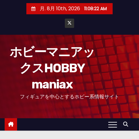
コ
月. 8月 10th, 2026
11:08:23 AM
ン
テ
ン
ツ
へ
ホビーマニアッ
ス
クスHOBBY
キ
ッ
maniax
プ
フィギュアを中心とするホビー系情報サイト