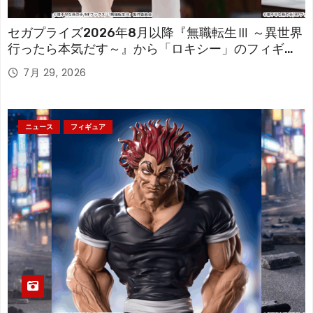
セガプライズ2026年8月以降『無職転生Ⅲ ～異世界
行ったら本気だす～』から「ロキシー」のフィギュ
アが登場！
7月 29, 2026
ニュース
フィギュア