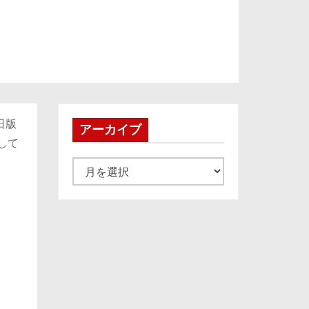
日版
アーカイブ
して
ア
ー
カ
イ
ブ