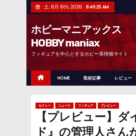
コ
土. 8月 8th, 2026
8:46:27 AM
ン
テ
ホビーマニアックス
ン
ツ
HOBBY maniax
へ
フィギュアを中心とするホビー系情報サイト
ス
キ
ッ
HOME
取材記事
レビュー
プ
セクシー
ニュース
フィギュア
プレビュー
【プレビュー】ダ
ド』の管理人さん