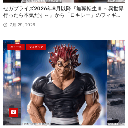
セガプライズ2026年8月以降『無職転生Ⅲ ～異世界
行ったら本気だす～』から「ロキシー」のフィギュ
アが登場！
7月 29, 2026
ニュース
フィギュア