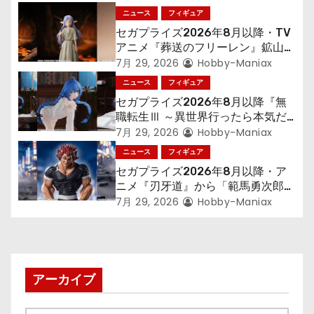
ョ
ニュース
フィギュア
ン
セガプライズ2026年8月以降・TV
アニメ『葬送のフリーレン』鉱山で
300年働くことになっっちゃった
7月 29, 2026
Hobby-Maniax
「フリーレン」を立体化！
ニュース
フィギュア
セガプライズ2026年8月以降『無
職転生Ⅲ ～異世界行ったら本気だ
す～』から「ロキシー」のフィギュ
7月 29, 2026
Hobby-Maniax
アが登場！
ニュース
フィギュア
セガプライズ2026年8月以降・ア
ニメ『刃牙道』から「範馬勇次郎」
が登場ッッ!!
7月 29, 2026
Hobby-Maniax
アーカイブ