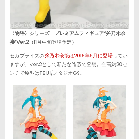
〈物語〉シリーズ プレミアムフィギュア“斧乃木余
接”Ver.2
（11月中旬登場予定）
セガプライズの
斧乃木余接は2016年6月に登場
してい
ますが、Ver.2として新たな造形で登場。全高約20セ
ンチで原型はTEIJI/スタジオGS。