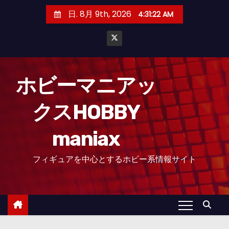
コ
日. 8月 9th, 2026
4:31:23 AM
ン
テ
ン
ツ
へ
ホビーマニアッ
ス
クスHOBBY
キ
ッ
maniax
プ
フィギュアを中心とするホビー系情報サイト