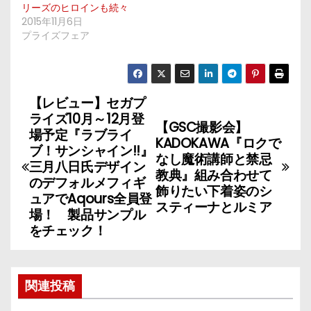
リーズのヒロインも続々
2015年11月6日
プライズフェア
【レビュー】セガプ
投
ライズ10月～12月登
【GSC撮影会】
稿
場予定『ラブライ
KADOKAWA『ロクで
ブ！サンシャイン!!』
なし魔術講師と禁忌
ナ
三月八日氏デザイン
教典』組み合わせて
のデフォルメフィギ
飾りたい下着姿のシ
ビ
ュアでAqours全員登
スティーナとルミア
場！ 製品サンプル
ゲ
をチェック！
ー
シ
関連投稿