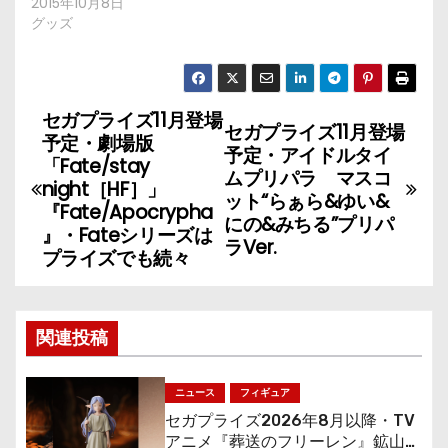
2015年10月8日
グッズ
セガプライズ11月登場
投
セガプライズ11月登場
予定・劇場版
予定・アイドルタイ
稿
「Fate/stay
ムプリパラ マスコ
night［HF］」
ット“らぁら&ゆい&
ナ
『Fate/Apocrypha
にの&みちる”プリパ
』・Fateシリーズは
ラVer.
ビ
プライズでも続々
ゲ
ー
関連投稿
シ
ニュース
フィギュア
ョ
セガプライズ2026年8月以降・TV
アニメ『葬送のフリーレン』鉱山で