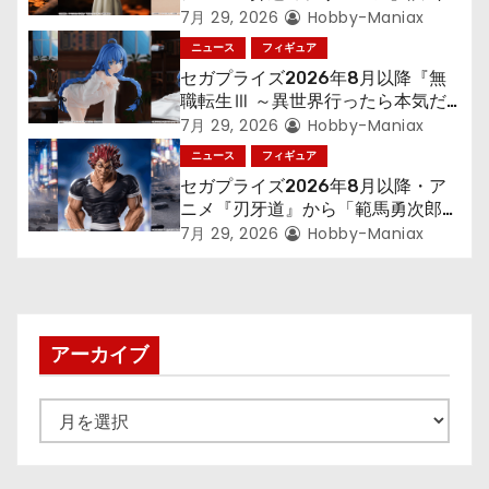
ン
300年働くことになっっちゃった
7月 29, 2026
Hobby-Maniax
「フリーレン」を立体化！
ニュース
フィギュア
セガプライズ2026年8月以降『無
職転生Ⅲ ～異世界行ったら本気だ
す～』から「ロキシー」のフィギュ
7月 29, 2026
Hobby-Maniax
アが登場！
ニュース
フィギュア
セガプライズ2026年8月以降・ア
ニメ『刃牙道』から「範馬勇次郎」
が登場ッッ!!
7月 29, 2026
Hobby-Maniax
アーカイブ
ア
ー
カ