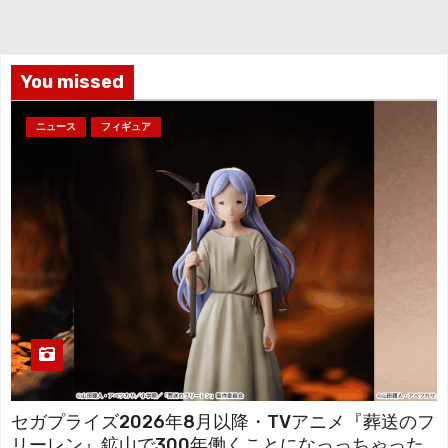
イ
ブ
You missed
ニュース
フィギュア
セガプライズ2026年8月以降・TVアニメ『葬送のフ
リーレン』鉱山で300年働くことになっっちゃった