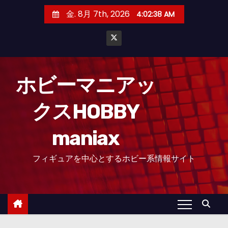
コ
金. 8月 7th, 2026
4:02:38 AM
ン
テ
ン
ツ
へ
ホビーマニアッ
ス
クスHOBBY
キ
ッ
maniax
プ
フィギュアを中心とするホビー系情報サイト