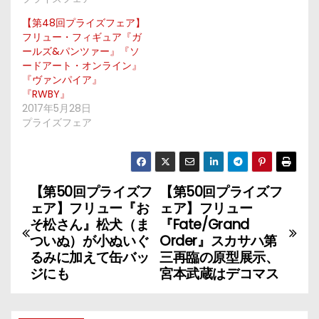
【第48回プライズフェア】
フリュー・フィギュア『ガ
ールズ&パンツァー』『ソ
ードアート・オンライン』
『ヴァンパイア』
『RWBY』
2017年5月28日
プライズフェア
【第50回プライズフ
【第50回プライズフ
投
ェア】フリュー『お
ェア】フリュー
稿
そ松さん』松犬（ま
『Fate/Grand
ついぬ）が小ぬいぐ
Order』スカサハ第
ナ
るみに加えて缶バッ
三再臨の原型展示、
ジにも
宮本武蔵はデコマス
ビ
ゲ