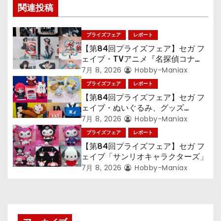
関連投稿
ー
シ
プライズフェア
レポート
【第84回プライズフェア】セガ フ
ョ
ェイブ・TVアニメ『名探偵コナ
ン』TVアニメ『呪術廻戦』『〈物
7月 8, 2026
Hobby-Maniax
ン
語〉シリーズ』「初音ミク」
プライズフェア
レポート
【第84回プライズフェア】セガ フ
ェイブ・ぬいぐるみ、グッズ
『LiSA』『ミニオン』『おさるの
7月 8, 2026
Hobby-Maniax
ジョージ』『ポケットモンスター』
プライズフェア
レポート
【第84回プライズフェア】セガ フ
ェイブ「サンリオキャラクターズ」
7月 8, 2026
Hobby-Maniax