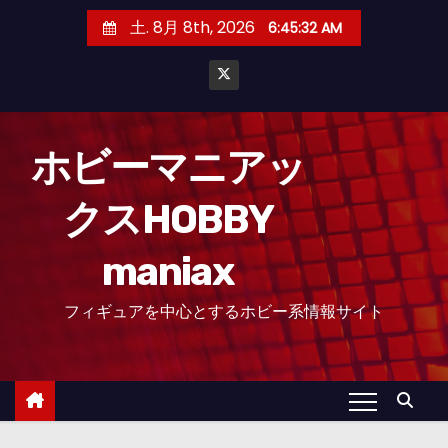
コ
土. 8月 8th, 2026
6:45:33 AM
ン
テ
ン
ツ
へ
ホビーマニアッ
ス
クスHOBBY
キ
ッ
maniax
プ
フィギュアを中心とするホビー系情報サイト