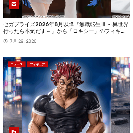
セガプライズ2026年8月以降『無職転生Ⅲ ～異世界
行ったら本気だす～』から「ロキシー」のフィギュ
アが登場！
7月 29, 2026
ニュース
フィギュア