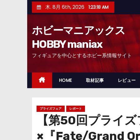
コ
木. 8月 6th, 2026
1:23:19 AM
ン
テ
ホビーマニアックス
ン
ツ
HOBBY maniax
へ
フィギュアを中心とするホビー系情報サイト
ス
キ
ッ
HOME
取材記事
レビュー
プ
プライズフェア
レポート
【第50回プライ
×『Fate/Grand 