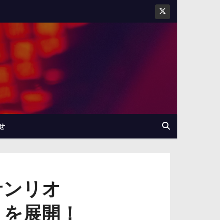
せ
サンリオ
CE』を展開！