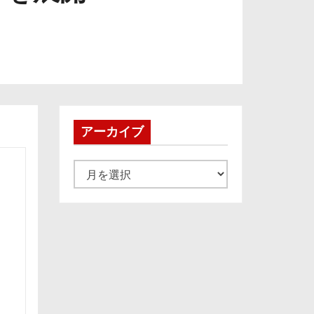
アーカイブ
ア
ー
カ
イ
ブ