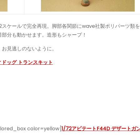
2スケールで完全再現。脚部各関節にwave社製ポリパーツ類
塔部分も動かせます。造形もシャープ！
。お見逃しのないように。
ティドッグ トランスキット
red_box color=yellow]
1/72アビテートF44D デザートガ