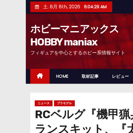
コ
土. 8月 8th, 2026
6:04:30 AM
ン
テ
ホビーマニアックス
ン
ツ
HOBBY maniax
へ
フィギュアを中心とするホビー系情報サイト
ス
キ
ッ
HOME
取材記事
レビュー
プ
ニュース
プラモデル
RCベルグ『機甲猟
ランスキット、『