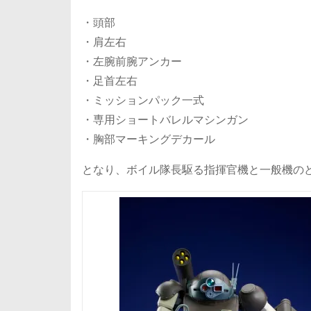
・頭部
・肩左右
・左腕前腕アンカー
・足首左右
・ミッションパック一式
・専用ショートバレルマシンガン
・胸部マーキングデカール
となり、ボイル隊長駆る指揮官機と一般機の