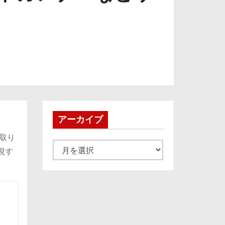
アーカイブ
に取り
ア
現す
ー
カ
イ
ブ