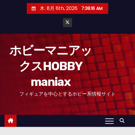
コ
木. 8月 6th, 2026
7:38:16 AM
ン
テ
ン
ツ
へ
ホビーマニアッ
ス
クスHOBBY
キ
ッ
maniax
プ
フィギュアを中心とするホビー系情報サイト