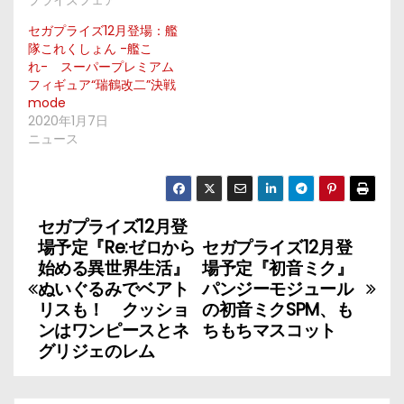
プライズフェア
セガプライズ12月登場：艦
隊これくしょん -艦こ
れ- スーパープレミアム
フィギュア“瑞鶴改二”決戦
mode
2020年1月7日
ニュース
セガプライズ12月登
投
場予定『Re:ゼロから
セガプライズ12月登
稿
始める異世界生活』
場予定『初音ミク』
ぬいぐるみでベアト
パンジーモジュール
ナ
リスも！ クッショ
の初音ミクSPM、も
ンはワンピースとネ
ちもちマスコット
ビ
グリジェのレム
ゲ