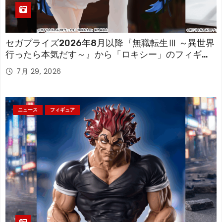
セガプライズ2026年8月以降『無職転生Ⅲ ～異世界
行ったら本気だす～』から「ロキシー」のフィギュ
アが登場！
7月 29, 2026
ニュース
フィギュア