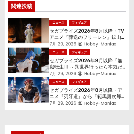
ー
関連投稿
シ
ニュース
フィギュア
ョ
セガプライズ2026年8月以降・TV
アニメ『葬送のフリーレン』鉱山で
ン
300年働くことになっっちゃった
7月 29, 2026
Hobby-Maniax
「フリーレン」を立体化！
ニュース
フィギュア
セガプライズ2026年8月以降『無
職転生Ⅲ ～異世界行ったら本気だ
す～』から「ロキシー」のフィギュ
7月 29, 2026
Hobby-Maniax
アが登場！
ニュース
フィギュア
セガプライズ2026年8月以降・ア
ニメ『刃牙道』から「範馬勇次郎」
が登場ッッ!!
7月 29, 2026
Hobby-Maniax