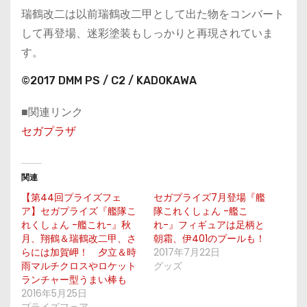
瑞鶴改二は以前瑞鶴改二甲として出た物をコンバート
して再登場、迷彩塗装もしっかりと再現されていま
す。
©2017 DMM PS / C2 / KADOKAWA
■関連リンク
セガプラザ
関連
【第44回プライズフェ
セガプライズ7月登場『艦
ア】セガプライズ『艦隊こ
隊これくしょん -艦こ
れくしょん -艦これ-』秋
れ-』フィギュアは足柄と
月、翔鶴＆瑞鶴改二甲、さ
朝霜、伊401のプールも！
らには加賀岬！ 夕立＆時
2017年7月22日
雨マルチクロスやロケット
グッズ
ランチャー型うまい棒も
2016年5月25日