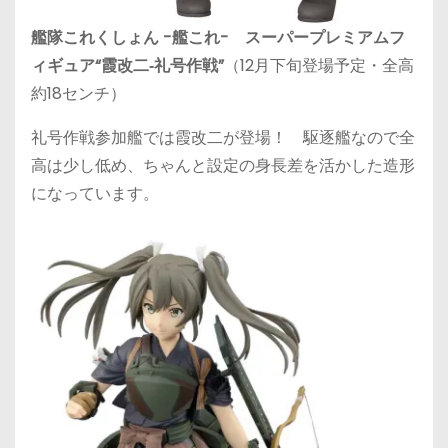
艦隊これくしょん -艦これ- スーパープレミアムフ
ィギュア“霞改二‐礼号作戦”
（12月下旬登場予定・全高
約18センチ）
礼号作戦参加艦では霞改二が登場！ 駆逐艦なので全
高は少し低め、ちゃんと設定の身長差を活かした造形
になっています。