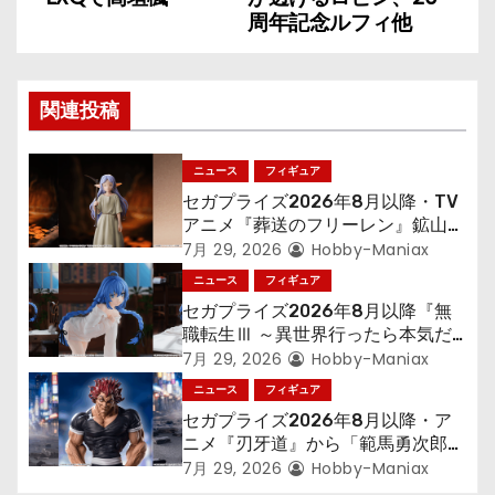
ビ
周年記念ルフィ他
ゲ
ー
関連投稿
シ
ニュース
フィギュア
ョ
セガプライズ2026年8月以降・TV
アニメ『葬送のフリーレン』鉱山で
ン
300年働くことになっっちゃった
7月 29, 2026
Hobby-Maniax
「フリーレン」を立体化！
ニュース
フィギュア
セガプライズ2026年8月以降『無
職転生Ⅲ ～異世界行ったら本気だ
す～』から「ロキシー」のフィギュ
7月 29, 2026
Hobby-Maniax
アが登場！
ニュース
フィギュア
セガプライズ2026年8月以降・ア
ニメ『刃牙道』から「範馬勇次郎」
が登場ッッ!!
7月 29, 2026
Hobby-Maniax