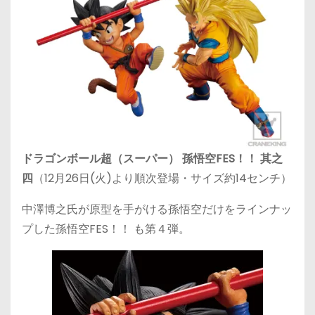
ドラゴンボール超（スーパー） 孫悟空FES！！ 其之
四
（12月26日(火)より順次登場・サイズ約14センチ）
中澤博之氏が原型を手がける孫悟空だけをラインナッ
プした孫悟空FES！！ も第４弾。