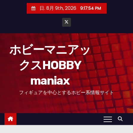
コ
日. 8月 9th, 2026
9:17:55 PM
ン
テ
ン
ツ
へ
ホビーマニアッ
ス
クスHOBBY
キ
ッ
maniax
プ
フィギュアを中心とするホビー系情報サイト