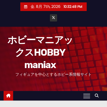
コ
金. 8月 7th, 2026
10:32:49 PM
ン
テ
ン
ツ
へ
ホビーマニアッ
ス
クスHOBBY
キ
ッ
maniax
プ
フィギュアを中心とするホビー系情報サイト