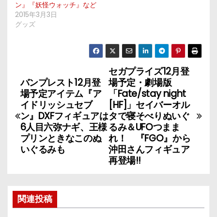
ン』『妖怪ウォッチ』など
2015年3月3日
グッズ
セガプライズ12月登
投
バンプレスト12月登
場予定・劇場版
稿
場予定アイテム『ア
「Fate/stay night
イドリッシュセブ
[HF]」セイバーオル
ナ
ン』DXFフィギュアは
タで寝そべりぬいぐ
6人目六弥ナギ、王様
るみ＆UFOつまま
ビ
プリンときなこのぬ
れ！ 『FGO』から
いぐるみも
沖田さんフィギュア
ゲ
再登場!!
ー
シ
関連投稿