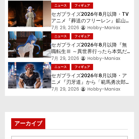
ョ
ニュース
フィギュア
ン
セガプライズ2026年8月以降・TV
アニメ『葬送のフリーレン』鉱山で
300年働くことになっっちゃった
7月 29, 2026
Hobby-Maniax
「フリーレン」を立体化！
ニュース
フィギュア
セガプライズ2026年8月以降『無
職転生Ⅲ ～異世界行ったら本気だ
す～』から「ロキシー」のフィギュ
7月 29, 2026
Hobby-Maniax
アが登場！
ニュース
フィギュア
セガプライズ2026年8月以降・ア
ニメ『刃牙道』から「範馬勇次郎」
が登場ッッ!!
7月 29, 2026
Hobby-Maniax
アーカイブ