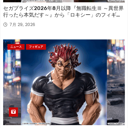
セガプライズ2026年8月以降『無職転生Ⅲ ～異世界
行ったら本気だす～』から「ロキシー」のフィギュ
アが登場！
7月 29, 2026
ニュース
フィギュア