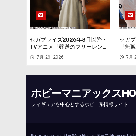
セガプライズ2026年8月以降・
セガプ
TVアニメ『葬送のフリーレン』
『無職
鉱山で300年働くことになっっ
本気だ
7月 29, 2026
7月 2
ちゃった「フリーレン」を立体
のフィ
化！
ホビーマニアックスHOBB
フィギュアを中心とするホビー系情報サイト
Proudly powered by WordPress
|
テーマ: Newses by
T