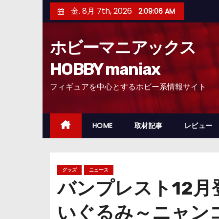
コ
金. 8月 7th, 2026
2:09:07 AM
ン
テ
ホビーマニアックス
ン
ツ
HOBBY maniax
へ
フィギュアを中心とするホビー系情報サイト
ス
キ
ッ
HOME
取材記事
レビュー
プ
グッズ
ニュース
バンプレスト12月
いぐるみ～ニャン