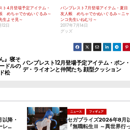
スト4月登場予定アイテム・
バンプレスト7月登場アイテム・夏目
帳 めちゃでかぬいぐるみ～
友人帳 めちゃでかぬいぐるみ～ニャ
先生よそ見～
ンコ先生いねむり～
月12日
2017年7月14日
グッズ
ん』寝そ
バンプレスト12月登場予定アイテム・ポン
ードルの
デ・ライオンと仲間たち 顔型クッション
ド松
ニュース
フィギュア
月以降・
セガプライズ2026年8月
ーレ
『無職転生Ⅲ ～異世界行