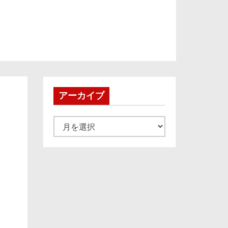
アーカイブ
ア
ー
カ
イ
ブ