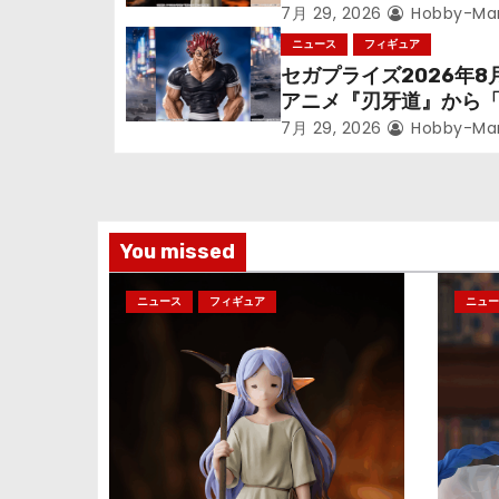
シ
ン』鉱山で300年働く
7月 29, 2026
Hobby-Ma
っっちゃった「フリー
ニュース
フィギュア
ョ
立体化！
セガプライズ2026年8
アニメ『刃牙道』から
ン
次郎」が登場ッッ!!
7月 29, 2026
Hobby-Ma
You missed
ニュース
フィギュア
ニュー