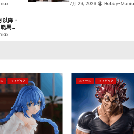
ことにな
本気だす～』から「ロキシ
niax
7月 29, 2026
Hobby-Mania
レン」を
のフィギュアが登場！
月以降・
「範馬勇
niax
ス
フィギュア
ニュース
フィギュア