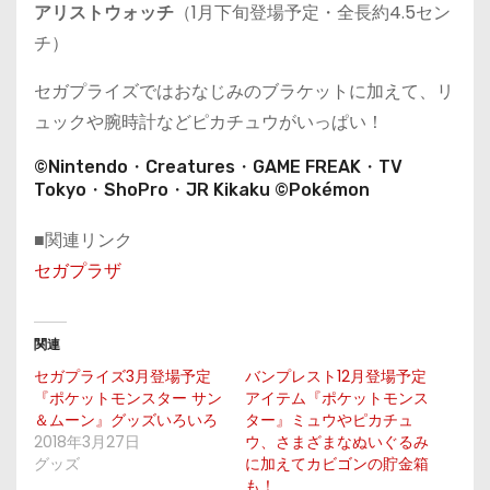
アリストウォッチ
（1月下旬登場予定・全長約4.5セン
チ）
セガプライズではおなじみのブラケットに加えて、リ
ュックや腕時計などピカチュウがいっぱい！
©Nintendo・Creatures・GAME FREAK・TV
Tokyo・ShoPro・JR Kikaku ©Pokémon
■関連リンク
セガプラザ
関連
セガプライズ3月登場予定
バンプレスト12月登場予定
『ポケットモンスター サン
アイテム『ポケットモンス
＆ムーン』グッズいろいろ
ター』ミュウやピカチュ
2018年3月27日
ウ、さまざまなぬいぐるみ
グッズ
に加えてカビゴンの貯金箱
も！