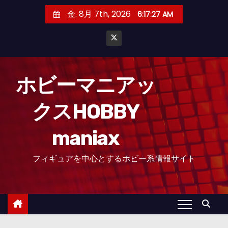
コ
金. 8月 7th, 2026
6:17:28 AM
ン
テ
ン
ツ
へ
ホビーマニアッ
ス
クスHOBBY
キ
ッ
maniax
プ
フィギュアを中心とするホビー系情報サイト