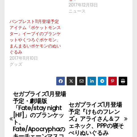
2017年12月13日
ニュース
バンプレスト11月登場予定
アイテム『ポケットモンス
ター』イーブイのブランケ
ットやくつろぐポケモン、
まんまるいポケモンのぬい
ぐるみ
2017年11月10日
グッズ
セガプライズ1月登場
投
予定・劇場版
セガプライズ1月登場
稿
「Fate/stay night
予定『けものフレン
[HF]」のブランケッ
ズ』アライさん＆フ
ナ
ト、
ェネック、PPPの寝そ
Fate/Apocryphaの
べりぬいぐるみ
ビ
キーチェーンマスコ