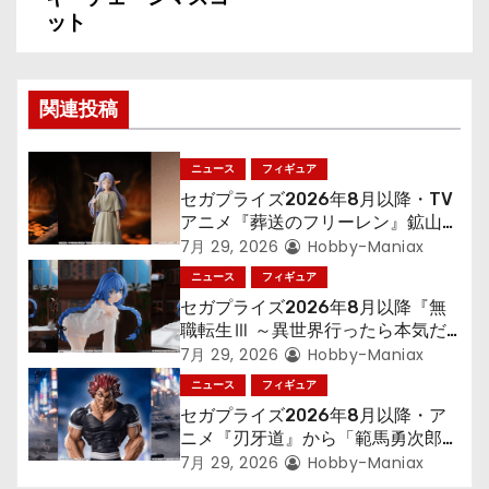
ット
ゲ
ー
関連投稿
シ
ョ
ニュース
フィギュア
セガプライズ2026年8月以降・TV
ン
アニメ『葬送のフリーレン』鉱山で
300年働くことになっっちゃった
7月 29, 2026
Hobby-Maniax
「フリーレン」を立体化！
ニュース
フィギュア
セガプライズ2026年8月以降『無
職転生Ⅲ ～異世界行ったら本気だ
す～』から「ロキシー」のフィギュ
7月 29, 2026
Hobby-Maniax
アが登場！
ニュース
フィギュア
セガプライズ2026年8月以降・ア
ニメ『刃牙道』から「範馬勇次郎」
が登場ッッ!!
7月 29, 2026
Hobby-Maniax