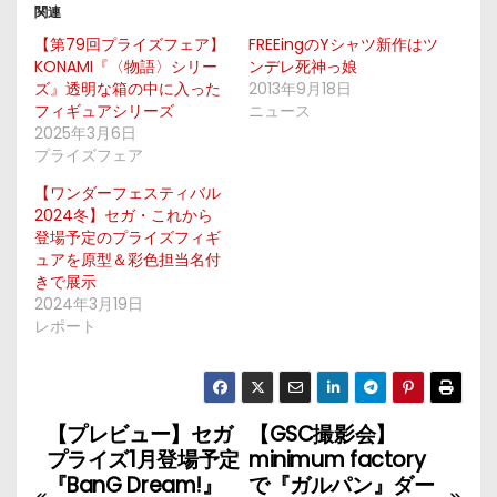
関連
【第79回プライズフェア】
FREEingのYシャツ新作はツ
KONAMI『〈物語〉シリー
ンデレ死神っ娘
ズ』透明な箱の中に入った
2013年9月18日
フィギュアシリーズ
ニュース
2025年3月6日
プライズフェア
【ワンダーフェスティバル
2024冬】セガ・これから
登場予定のプライズフィギ
ュアを原型＆彩色担当名付
きで展示
2024年3月19日
レポート
【プレビュー】セガ
【GSC撮影会】
投
プライズ1月登場予定
minimum factory
稿
『BanG Dream!』
で『ガルパン』ダー