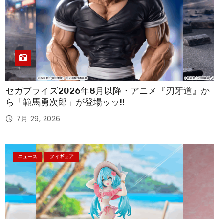
セガプライズ2026年8月以降・アニメ『刃牙道』か
ら「範馬勇次郎」が登場ッッ!!
7月 29, 2026
ニュース
フィギュア