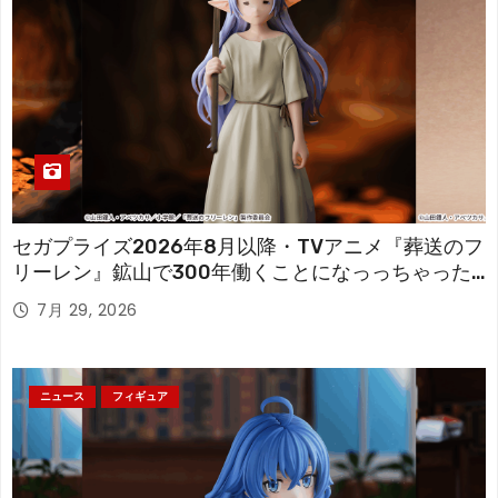
セガプライズ2026年8月以降・TVアニメ『葬送のフ
リーレン』鉱山で300年働くことになっっちゃった
「フリーレン」を立体化！
7月 29, 2026
ニュース
フィギュア