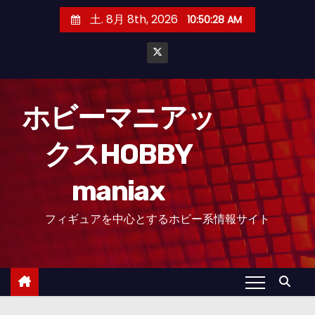
コ
土. 8月 8th, 2026
10:50:30 AM
ン
テ
ン
ツ
へ
ホビーマニアッ
ス
クスHOBBY
キ
ッ
maniax
プ
フィギュアを中心とするホビー系情報サイト