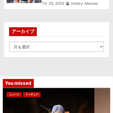
が登場ッッ!!
7月 29, 2026
Hobby-Maniax
アーカイブ
ア
ー
カ
イ
ブ
You missed
ニュース
フィギュア