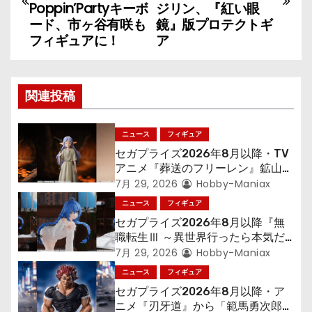
Poppin’Partyキーボ
ジリン、『紅い眼
ナ
ード、市ヶ谷有咲も
鏡』版プロテクトギ
フィギュアに！
ア
ビ
ゲ
関連投稿
ー
シ
ニュース
フィギュア
セガプライズ2026年8月以降・TV
ョ
アニメ『葬送のフリーレン』鉱山で
300年働くことになっっちゃった
7月 29, 2026
Hobby-Maniax
ン
「フリーレン」を立体化！
ニュース
フィギュア
セガプライズ2026年8月以降『無
職転生Ⅲ ～異世界行ったら本気だ
す～』から「ロキシー」のフィギュ
7月 29, 2026
Hobby-Maniax
アが登場！
ニュース
フィギュア
セガプライズ2026年8月以降・ア
ニメ『刃牙道』から「範馬勇次郎」