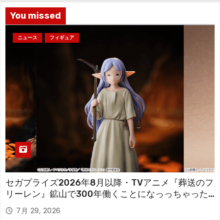
You missed
ニュース
フィギュア
セガプライズ2026年8月以降・TVアニメ『葬送のフ
リーレン』鉱山で300年働くことになっっちゃった
「フリーレン」を立体化！
7月 29, 2026