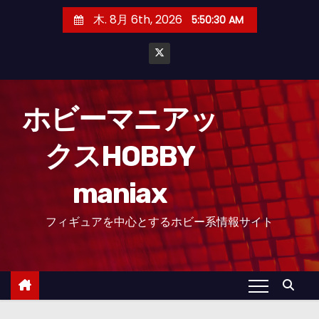
コ
木. 8月 6th, 2026
5:50:30 AM
ン
テ
ン
ツ
へ
ホビーマニアッ
ス
クスHOBBY
キ
ッ
maniax
プ
フィギュアを中心とするホビー系情報サイト