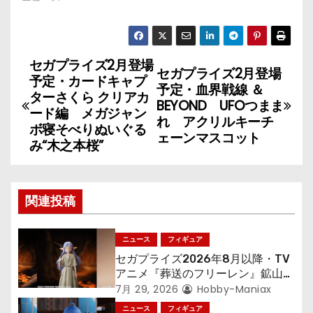
セガプライズ2月登場
投
セガプライズ2月登場
予定・カードキャプ
予定・血界戦線 ＆
稿
ターさくら クリアカ
BEYOND UFOつまま
ード編 メガジャン
れ アクリルキーチ
ナ
ボ寝そべりぬいぐる
ェーンマスコット
み“木之本桜”
ビ
ゲ
関連投稿
ー
シ
ニュース
フィギュア
セガプライズ2026年8月以降・TV
ョ
アニメ『葬送のフリーレン』鉱山で
300年働くことになっっちゃった
7月 29, 2026
Hobby-Maniax
ン
「フリーレン」を立体化！
ニュース
フィギュア