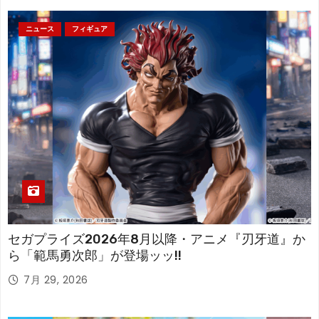
ニュース
フィギュア
セガプライズ2026年8月以降・アニメ『刃牙道』か
ら「範馬勇次郎」が登場ッッ!!
7月 29, 2026