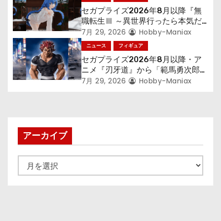
セガプライズ2026年8月以降『無
職転生Ⅲ ～異世界行ったら本気だ
す～』から「ロキシー」のフィギュ
7月 29, 2026
Hobby-Maniax
アが登場！
ニュース
フィギュア
セガプライズ2026年8月以降・ア
ニメ『刃牙道』から「範馬勇次郎」
が登場ッッ!!
7月 29, 2026
Hobby-Maniax
アーカイブ
ア
ー
カ
イ
ブ