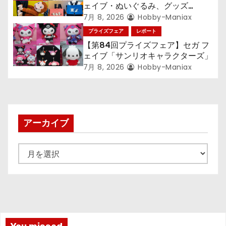
ン
ェイブ・ぬいぐるみ、グッズ
『LiSA』『ミニオン』『おさるの
7月 8, 2026
Hobby-Maniax
ジョージ』『ポケットモンスター』
プライズフェア
レポート
【第84回プライズフェア】セガ フ
ェイブ「サンリオキャラクターズ」
7月 8, 2026
Hobby-Maniax
アーカイブ
ア
ー
カ
イ
ブ