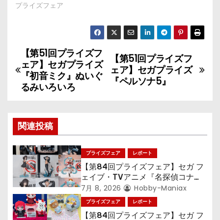
プライズフェア
【第51回プライズフ
投
【第51回プライズフ
ェア】セガプライズ
ェア】セガプライズ
稿
『初音ミク』ぬいぐ
『ペルソナ5』
るみいろいろ
ナ
ビ
関連投稿
ゲ
プライズフェア
レポート
ー
【第84回プライズフェア】セガ フ
シ
ェイブ・TVアニメ『名探偵コナ
ン』TVアニメ『呪術廻戦』『〈物
7月 8, 2026
Hobby-Maniax
ョ
語〉シリーズ』「初音ミク」
プライズフェア
レポート
【第84回プライズフェア】セガ フ