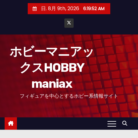
コ
日. 8月 9th, 2026
6:19:53 AM
ン
テ
ン
ツ
へ
ホビーマニアッ
ス
クスHOBBY
キ
ッ
maniax
プ
フィギュアを中心とするホビー系情報サイト