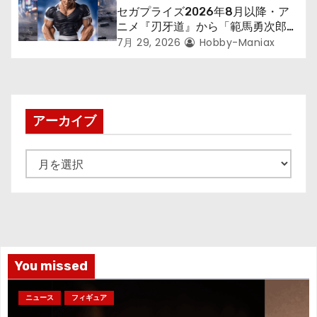
セガプライズ2026年8月以降・ア
ニメ『刃牙道』から「範馬勇次郎」
が登場ッッ!!
7月 29, 2026
Hobby-Maniax
アーカイブ
ア
ー
カ
イ
ブ
You missed
ニュース
フィギュア