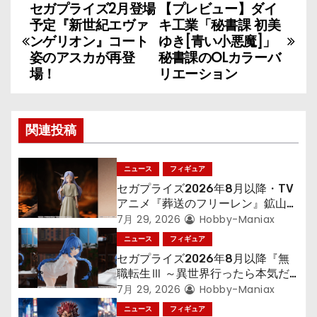
セガプライズ2月登場
【プレビュー】ダイ
投
予定『新世紀エヴァ
キ工業「秘書課 初美
稿
ンゲリオン』コート
ゆき[青い小悪魔]」
姿のアスカが再登
秘書課のOLカラーバ
ナ
場！
リエーション
ビ
ゲ
関連投稿
ー
ニュース
フィギュア
シ
セガプライズ2026年8月以降・TV
アニメ『葬送のフリーレン』鉱山で
ョ
300年働くことになっっちゃった
7月 29, 2026
Hobby-Maniax
「フリーレン」を立体化！
ニュース
フィギュア
ン
セガプライズ2026年8月以降『無
職転生Ⅲ ～異世界行ったら本気だ
す～』から「ロキシー」のフィギュ
7月 29, 2026
Hobby-Maniax
アが登場！
ニュース
フィギュア