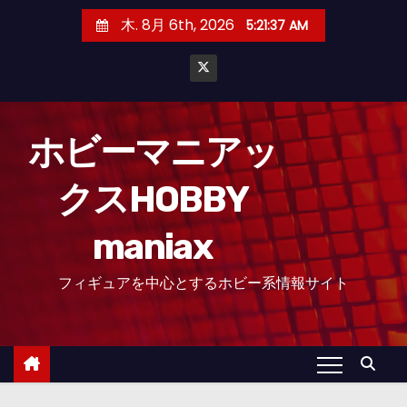
コ
木. 8月 6th, 2026
5:21:38 AM
ン
テ
ン
ツ
へ
ホビーマニアッ
ス
クスHOBBY
キ
ッ
maniax
プ
フィギュアを中心とするホビー系情報サイト