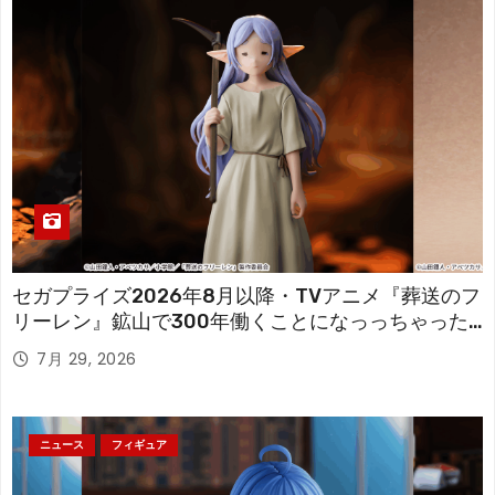
セガプライズ2026年8月以降・TVアニメ『葬送のフ
リーレン』鉱山で300年働くことになっっちゃった
「フリーレン」を立体化！
7月 29, 2026
ニュース
フィギュア