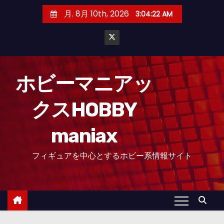
コ
月. 8月 10th, 2026
3:04:24 AM
ン
テ
ン
ツ
へ
ホビーマニアッ
ス
クスHOBBY
キ
ッ
maniax
プ
フィギュアを中心とするホビー系情報サイト