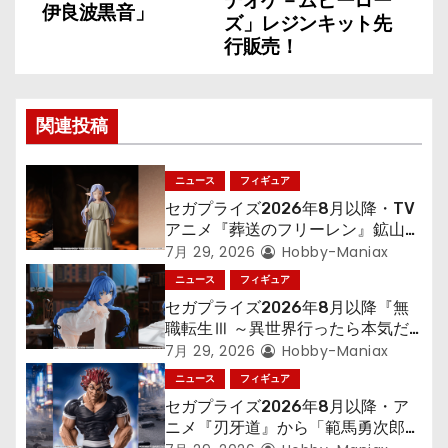
ナ
デオゲ－ムヒーロー
伊良波黒音」
ズ」レジンキット先
ビ
行販売！
ゲ
ー
関連投稿
シ
ニュース
フィギュア
ョ
セガプライズ2026年8月以降・TV
アニメ『葬送のフリーレン』鉱山で
ン
300年働くことになっっちゃった
7月 29, 2026
Hobby-Maniax
「フリーレン」を立体化！
ニュース
フィギュア
セガプライズ2026年8月以降『無
職転生Ⅲ ～異世界行ったら本気だ
す～』から「ロキシー」のフィギュ
7月 29, 2026
Hobby-Maniax
アが登場！
ニュース
フィギュア
セガプライズ2026年8月以降・ア
ニメ『刃牙道』から「範馬勇次郎」