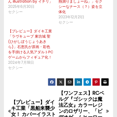
ん illustration by イチリ」
熱測りましょーね」」セク
2025年6月30日
シーなナース（？）姿を立
セクシー
体化
2023年12月21日
セクシー
【プレビュー】ダイキ工業
「ラヴキューブ 東坊城 聖
(ひがしぼうじょうあき
ら)」石恵氏が原画・彩色
を手掛ける人気アダルトPC
ゲームからフィギュア化！
2024年7月18日
セクシー
【ワンフェス】RCベ
投
ルグ『ゴシックは魔
【プレビュー】ダイ
稿
法乙女』カラーレジ
キ工業「黒船来襲少
ンのロザリー、「ビ
女！ カバーイラスト