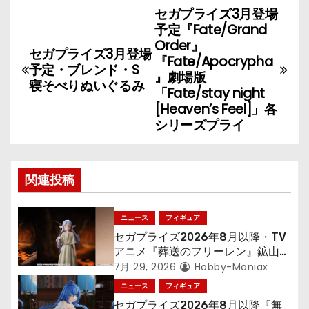
セガプライズ3月登場
投
予定『Fate/Grand
稿
Order』
セガプライズ3月登場
『Fate/Apocrypha
予定・ブレンド・S
ナ
』劇場版
寝そべりぬいぐるみ
「Fate/stay night
ビ
[Heaven’s Feel]」各
シリーズプライ
ゲ
ー
関連投稿
シ
ョ
ニュース
フィギュア
セガプライズ2026年8月以降・TV
ン
アニメ『葬送のフリーレン』鉱山で
300年働くことになっっちゃった
7月 29, 2026
Hobby-Maniax
「フリーレン」を立体化！
ニュース
フィギュア
セガプライズ2026年8月以降『無