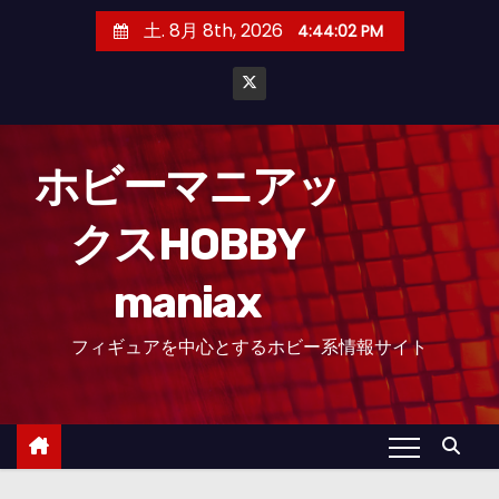
コ
土. 8月 8th, 2026
4:44:03 PM
ン
テ
ン
ツ
へ
ホビーマニアッ
ス
クスHOBBY
キ
ッ
maniax
プ
フィギュアを中心とするホビー系情報サイト