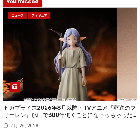
You missed
ニュース
フィギュア
セガプライズ2026年8月以降・TVアニメ『葬送のフ
リーレン』鉱山で300年働くことになっっちゃった
「フリーレン」を立体化！
7月 29, 2026