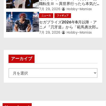
職転生Ⅲ ～異世界行ったら本気だ
す～』から「ロキシー」のフィギュ
7月 29, 2026
Hobby-Maniax
アが登場！
ニュース
フィギュア
セガプライズ2026年8月以降・ア
ニメ『刃牙道』から「範馬勇次郎」
が登場ッッ!!
7月 29, 2026
Hobby-Maniax
アーカイブ
ア
ー
カ
イ
ブ