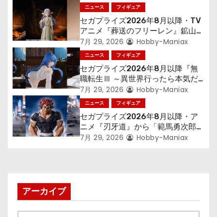
シ
ニュース
フィギュア
ョ
セガプライズ2026年8月以降・TV
アニメ『葬送のフリーレン』鉱山で
ン
300年働くことになっっちゃった
7月 29, 2026
Hobby-Maniax
「フリーレン」を立体化！
ニュース
フィギュア
セガプライズ2026年8月以降『無
職転生Ⅲ ～異世界行ったら本気だ
す～』から「ロキシー」のフィギュ
7月 29, 2026
Hobby-Maniax
アが登場！
ニュース
フィギュア
セガプライズ2026年8月以降・ア
ニメ『刃牙道』から「範馬勇次郎」
が登場ッッ!!
7月 29, 2026
Hobby-Maniax
アーカイブ
ア