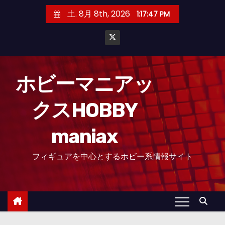
コ
土. 8月 8th, 2026
1:17:49 PM
ン
テ
ン
ツ
へ
ホビーマニアッ
ス
クスHOBBY
キ
ッ
maniax
プ
フィギュアを中心とするホビー系情報サイト