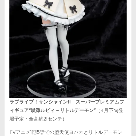
ラブライブ！サンシャイン!! スーパープレミアムフ
ィギュア“黒澤ルビィ－リトルデーモン”
（4月下旬登
場予定・全高約21センチ）
TVアニメ1期5話での堕天使ヨハネとリトルデーモン