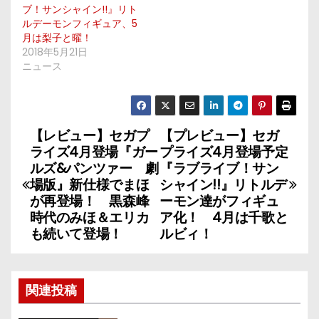
ブ！サンシャイン!!』リト
ルデーモンフィギュア、5
月は梨子と曜！
2018年5月21日
ニュース
【レビュー】セガプ
【プレビュー】セガ
投
ライズ4月登場『ガー
プライズ4月登場予定
稿
ルズ&パンツァー 劇
『ラブライブ！サン
場版』新仕様でまほ
シャイン!!』リトルデ
ナ
が再登場！ 黒森峰
ーモン達がフィギュ
時代のみほ＆エリカ
ア化！ 4月は千歌と
ビ
も続いて登場！
ルビィ！
ゲ
ー
関連投稿