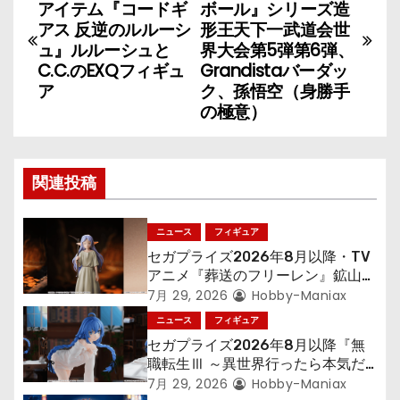
稿
アイテム『コードギ
ボール』シリーズ造
アス 反逆のルルーシ
形王天下一武道会世
ナ
ュ』ルルーシュと
界大会第5弾第6弾、
C.C.のEXQフィギュ
Grandistaバーダッ
ビ
ア
ク、孫悟空（身勝手
の極意）
ゲ
ー
関連投稿
シ
ョ
ニュース
フィギュア
セガプライズ2026年8月以降・TV
ン
アニメ『葬送のフリーレン』鉱山で
300年働くことになっっちゃった
7月 29, 2026
Hobby-Maniax
「フリーレン」を立体化！
ニュース
フィギュア
セガプライズ2026年8月以降『無
職転生Ⅲ ～異世界行ったら本気だ
す～』から「ロキシー」のフィギュ
7月 29, 2026
Hobby-Maniax