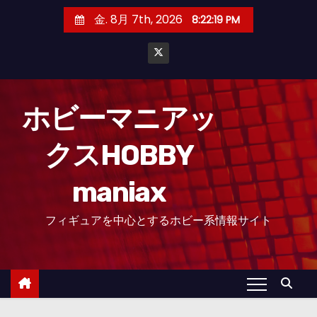
コ
金. 8月 7th, 2026
8:22:20 PM
ン
テ
ン
ツ
へ
ホビーマニアッ
ス
クスHOBBY
キ
ッ
maniax
プ
フィギュアを中心とするホビー系情報サイト