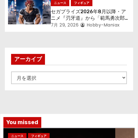
アが登場！
ニュース
フィギュア
セガプライズ2026年8月以降・ア
ニメ『刃牙道』から「範馬勇次郎」
が登場ッッ!!
7月 29, 2026
Hobby-Maniax
アーカイブ
ア
ー
カ
イ
ブ
You missed
ニュース
フィギュア