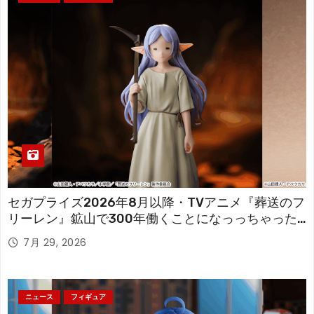
セガプライズ2026年8月以降・TVアニメ『葬送のフ
リーレン』鉱山で300年働くことになっっちゃった
「フリーレン」を立体化！
7月 29, 2026
ニュース
フィギュア