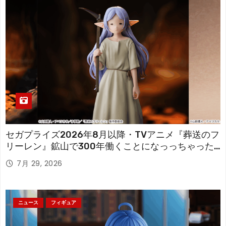
セガプライズ2026年8月以降・TVアニメ『葬送のフ
リーレン』鉱山で300年働くことになっっちゃった
「フリーレン」を立体化！
7月 29, 2026
ニュース
フィギュア