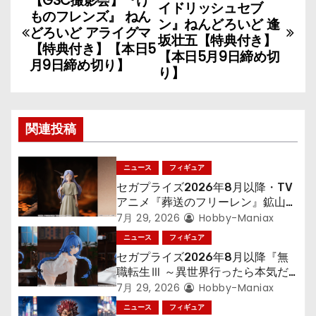
【GSC撮影会】『け
イドリッシュセブ
ものフレンズ』 ねん
稿
ン』ねんどろいど 逢
どろいど アライグマ
坂壮五【特典付き】
【特典付き】【本日5
ナ
【本日5月9日締め切
月9日締め切り】
り】
ビ
ゲ
関連投稿
ー
シ
ニュース
フィギュア
セガプライズ2026年8月以降・TV
ョ
アニメ『葬送のフリーレン』鉱山で
300年働くことになっっちゃった
7月 29, 2026
Hobby-Maniax
ン
「フリーレン」を立体化！
ニュース
フィギュア
セガプライズ2026年8月以降『無
職転生Ⅲ ～異世界行ったら本気だ
す～』から「ロキシー」のフィギュ
7月 29, 2026
Hobby-Maniax
アが登場！
ニュース
フィギュア