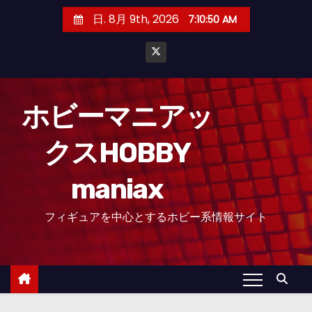
コ
日. 8月 9th, 2026
7:10:52 AM
ン
テ
ン
ツ
へ
ホビーマニアッ
ス
クスHOBBY
キ
ッ
maniax
プ
フィギュアを中心とするホビー系情報サイト