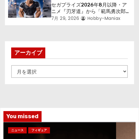
セガプライズ2026年8月以降・ア
ニメ『刃牙道』から「範馬勇次郎」
が登場ッッ!!
7月 29, 2026
Hobby-Maniax
アーカイブ
ア
ー
カ
イ
ブ
You missed
ニュース
フィギュア