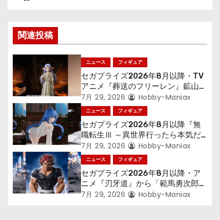
ビ
ゲ
関連投稿
ー
シ
ニュース
フィギュア
セガプライズ2026年8月以降・TV
ョ
アニメ『葬送のフリーレン』鉱山で
300年働くことになっっちゃった
7月 29, 2026
Hobby-Maniax
ン
「フリーレン」を立体化！
ニュース
フィギュア
セガプライズ2026年8月以降『無
職転生Ⅲ ～異世界行ったら本気だ
す～』から「ロキシー」のフィギュ
7月 29, 2026
Hobby-Maniax
アが登場！
ニュース
フィギュア
セガプライズ2026年8月以降・ア
ニメ『刃牙道』から「範馬勇次郎」
が登場ッッ!!
7月 29, 2026
Hobby-Maniax