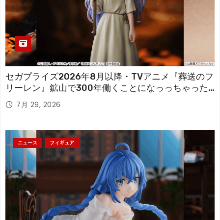
セガプライズ2026年8月以降・TVアニメ『葬送のフ
リーレン』鉱山で300年働くことになっっちゃった
「フリーレン」を立体化！
7月 29, 2026
ニュース
フィギュア