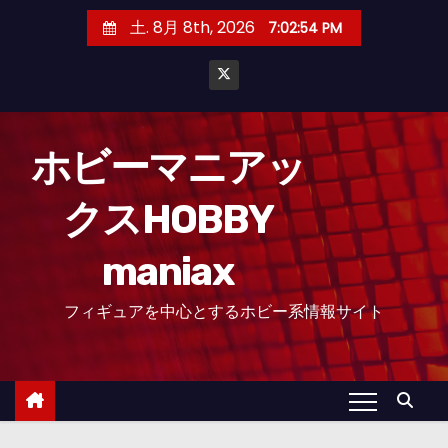
コ
土. 8月 8th, 2026
7:02:54 PM
ン
テ
ン
ツ
へ
ホビーマニアッ
ス
クスHOBBY
キ
ッ
maniax
プ
フィギュアを中心とするホビー系情報サイト