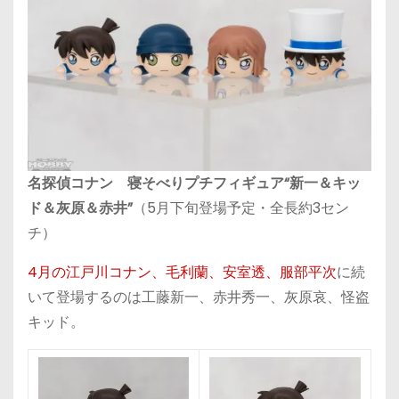
名探偵コナン 寝そべりプチフィギュア“新一＆キッ
ド＆灰原＆赤井”
（5月下旬登場予定・全長約3セン
チ）
4月の江戸川コナン、毛利蘭、安室透、服部平次
に続
いて登場するのは工藤新一、赤井秀一、灰原哀、怪盗
キッド。