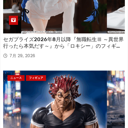
セガプライズ2026年8月以降『無職転生Ⅲ ～異世界
行ったら本気だす～』から「ロキシー」のフィギュ
アが登場！
7月 29, 2026
ニュース
フィギュア