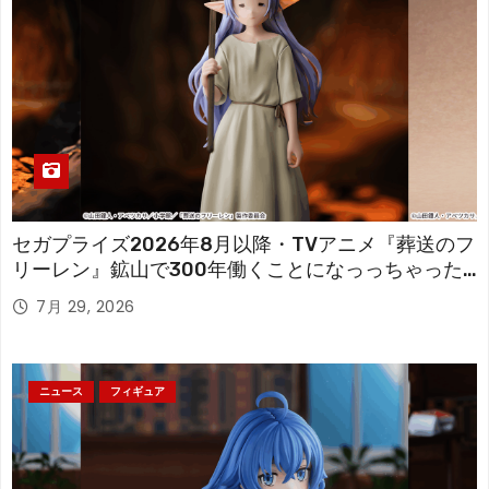
セガプライズ2026年8月以降・TVアニメ『葬送のフ
リーレン』鉱山で300年働くことになっっちゃった
「フリーレン」を立体化！
7月 29, 2026
ニュース
フィギュア