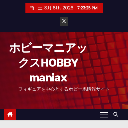
コ
土. 8月 8th, 2026
7:23:27 PM
ン
テ
ン
ツ
へ
ホビーマニアッ
ス
クスHOBBY
キ
ッ
maniax
プ
フィギュアを中心とするホビー系情報サイト