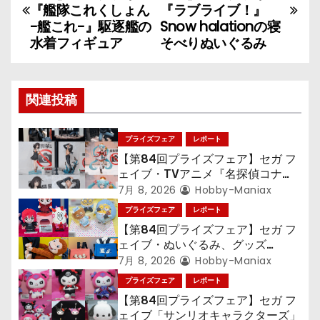
稿
『艦隊これくしょん
『ラブライブ！』
-艦これ-』駆逐艦の
Snow halationの寝
ナ
水着フィギュア
そべりぬいぐるみ
ビ
ゲ
関連投稿
ー
プライズフェア
レポート
シ
【第84回プライズフェア】セガ フ
ェイブ・TVアニメ『名探偵コナ
ョ
ン』TVアニメ『呪術廻戦』『〈物
7月 8, 2026
Hobby-Maniax
語〉シリーズ』「初音ミク」
プライズフェア
レポート
ン
【第84回プライズフェア】セガ フ
ェイブ・ぬいぐるみ、グッズ
『LiSA』『ミニオン』『おさるの
7月 8, 2026
Hobby-Maniax
ジョージ』『ポケットモンスター』
プライズフェア
レポート
【第84回プライズフェア】セガ フ
ェイブ「サンリオキャラクターズ」