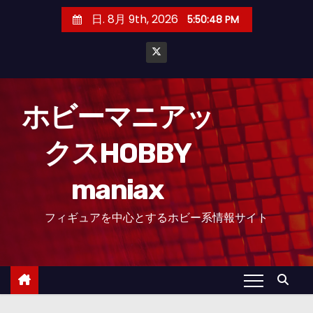
コ
日. 8月 9th, 2026
5:50:50 PM
ン
テ
ン
ツ
へ
ホビーマニアッ
ス
クスHOBBY
キ
ッ
maniax
プ
フィギュアを中心とするホビー系情報サイト