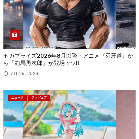
セガプライズ2026年8月以降・アニメ『刃牙道』か
ら「範馬勇次郎」が登場ッッ!!
7月 29, 2026
ニュース
フィギュア