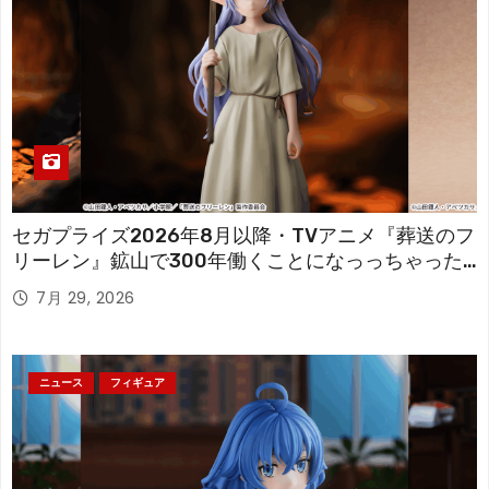
セガプライズ2026年8月以降・TVアニメ『葬送のフ
リーレン』鉱山で300年働くことになっっちゃった
「フリーレン」を立体化！
7月 29, 2026
ニュース
フィギュア