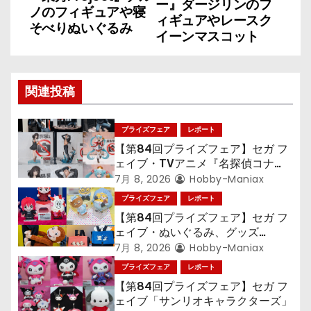
ー』ダージリンのフ
ノのフィギュアや寝
ナ
ィギュアやレースク
そべりぬいぐるみ
イーンマスコット
ビ
ゲ
関連投稿
ー
シ
プライズフェア
レポート
【第84回プライズフェア】セガ フ
ョ
ェイブ・TVアニメ『名探偵コナ
ン』TVアニメ『呪術廻戦』『〈物
7月 8, 2026
Hobby-Maniax
ン
語〉シリーズ』「初音ミク」
プライズフェア
レポート
【第84回プライズフェア】セガ フ
ェイブ・ぬいぐるみ、グッズ
『LiSA』『ミニオン』『おさるの
7月 8, 2026
Hobby-Maniax
ジョージ』『ポケットモンスター』
プライズフェア
レポート
【第84回プライズフェア】セガ フ
ェイブ「サンリオキャラクターズ」