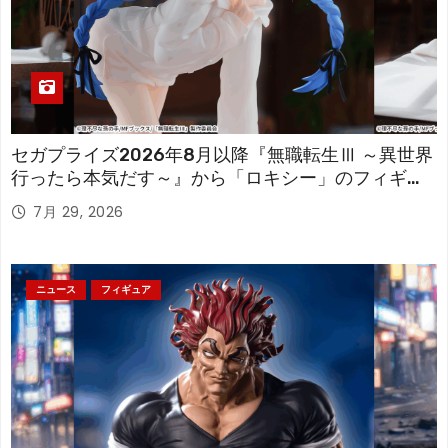
セガプライズ2026年8月以降『無職転生Ⅲ ～異世界
行ったら本気だす～』から「ロキシー」のフィギュ
アが登場！
7月 29, 2026
ニュース
フィギュア