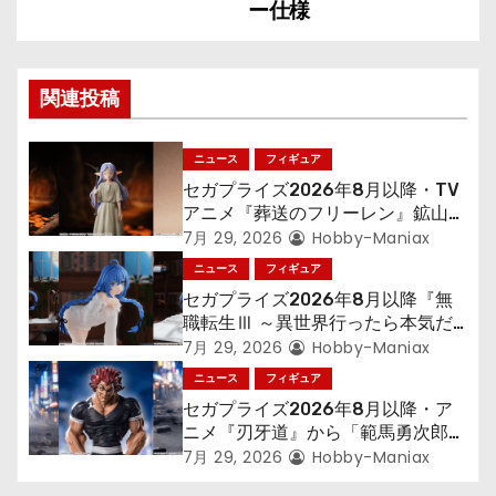
ゲ
ー仕様
ー
シ
関連投稿
ョ
ニュース
フィギュア
ン
セガプライズ2026年8月以降・TV
アニメ『葬送のフリーレン』鉱山で
300年働くことになっっちゃった
7月 29, 2026
Hobby-Maniax
「フリーレン」を立体化！
ニュース
フィギュア
セガプライズ2026年8月以降『無
職転生Ⅲ ～異世界行ったら本気だ
す～』から「ロキシー」のフィギュ
7月 29, 2026
Hobby-Maniax
アが登場！
ニュース
フィギュア
セガプライズ2026年8月以降・ア
ニメ『刃牙道』から「範馬勇次郎」
が登場ッッ!!
7月 29, 2026
Hobby-Maniax