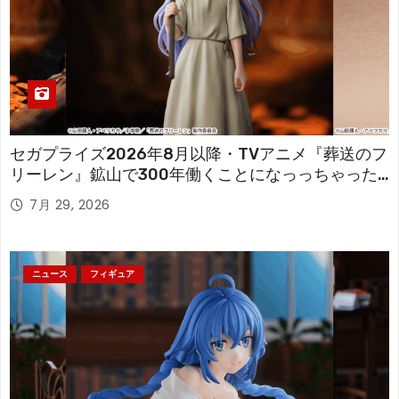
セガプライズ2026年8月以降・TVアニメ『葬送のフ
リーレン』鉱山で300年働くことになっっちゃった
「フリーレン」を立体化！
7月 29, 2026
ニュース
フィギュア