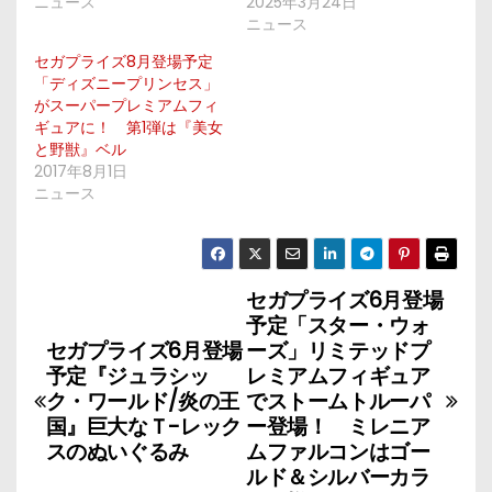
ニュース
2025年3月24日
ニュース
セガプライズ8月登場予定
「ディズニープリンセス」
がスーパープレミアムフィ
ギュアに！ 第1弾は『美女
と野獣』ベル
2017年8月1日
ニュース
セガプライズ6月登場
投
予定「スター・ウォ
稿
セガプライズ6月登場
ーズ」リミテッドプ
予定『ジュラシッ
レミアムフィギュア
ナ
ク・ワールド/炎の王
でストームトルーパ
国』巨大なＴ-レック
ー登場！ ミレニア
ビ
スのぬいぐるみ
ムファルコンはゴー
ルド＆シルバーカラ