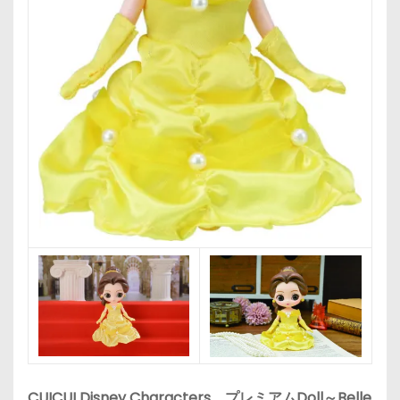
CUICUI Disney Characters プレミアムDoll～Belle