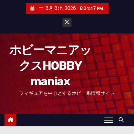
コ
土. 8月 8th, 2026
8:04:48 PM
ン
テ
ン
ツ
へ
ホビーマニアッ
ス
クスHOBBY
キ
ッ
maniax
プ
フィギュアを中心とするホビー系情報サイト