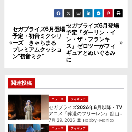
セガプライズ6月登場
投
セガプライズ6月登場
予定『ダーリン・イ
予定・初音ミクシリ
稿
ン・ザ・フランキ
ーズ きゃらまる
ス』ゼロツーがフィ
プレミアムクッショ
ナ
ギュアとぬいぐるみ
ン“初音ミク”
に
ビ
ゲ
関連投稿
ー
シ
ニュース
フィギュア
セガプライズ2026年8月以降・TV
ョ
アニメ『葬送のフリーレン』鉱山で
300年働くことになっっちゃった
7月 29, 2026
Hobby-Maniax
ン
「フリーレン」を立体化！
ニュース
フィギュア