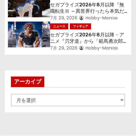
セガプライズ2026年8月以降『無
職転生Ⅲ ～異世界行ったら本気だ
す～』から「ロキシー」のフィギュ
7月 29, 2026
Hobby-Maniax
アが登場！
ニュース
フィギュア
セガプライズ2026年8月以降・ア
ニメ『刃牙道』から「範馬勇次郎」
が登場ッッ!!
7月 29, 2026
Hobby-Maniax
アーカイブ
ア
ー
カ
イ
ブ