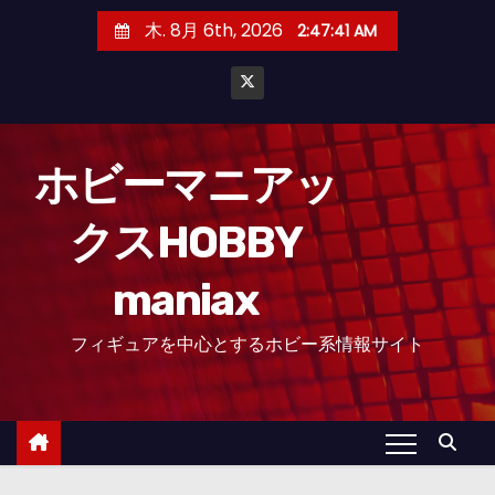
コ
木. 8月 6th, 2026
2:47:42 AM
ン
テ
ン
ツ
へ
ホビーマニアッ
ス
クスHOBBY
キ
ッ
maniax
プ
フィギュアを中心とするホビー系情報サイト