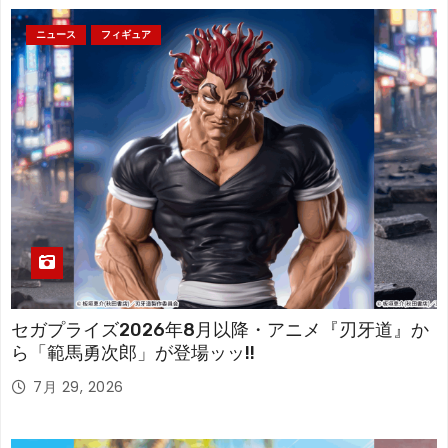
ニュース
フィギュア
セガプライズ2026年8月以降・アニメ『刃牙道』か
ら「範馬勇次郎」が登場ッッ!!
7月 29, 2026