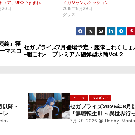
ギュア、UFOつままれ
メガジャンボクッション
月26日
2018年8月29日
グッズ
演義』寝
セガプライズ7月登場予定・艦隊これくしょ
ーマスコ
-艦これ- プレミアム砲弾型水筒Vol.２
ニュース
フィギュア
月以降・
セガプライズ2026年8月
ーレ
『無職転生Ⅲ ～異世界行
ことにな
本気だす～』から「ロキシ
niax
7月 29, 2026
Hobby-Mania
レン」を
のフィギュアが登場！