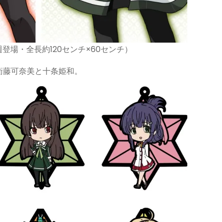
週登場・全長約120センチ×60センチ）
衛藤可奈美と十条姫和。