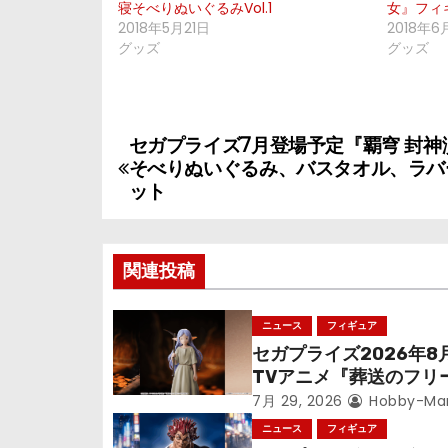
寝そべりぬいぐるみVol.1
女』フィ
2018年5月21日
2018年6
グッズ
グッズ
セガプライズ7月登場予定『覇穹 封神
投
そべりぬいぐるみ、バスタオル、ラバ
稿
ット
ナ
関連投稿
ビ
ゲ
ニュース
フィギュア
セガプライズ2026年8
ー
TVアニメ『葬送のフリ
シ
ン』鉱山で300年働く
7月 29, 2026
Hobby-Ma
っっちゃった「フリー
ニュース
フィギュア
立体化！