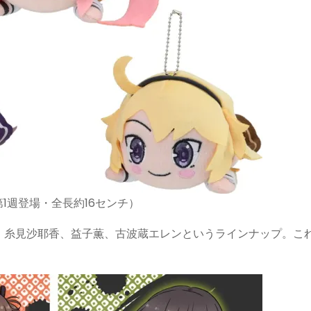
第1週登場・全長約16センチ）
、糸見沙耶香、益子薫、古波蔵エレンというラインナップ。こ