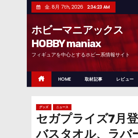
コ
金. 8月 7th, 2026
2:34:25 AM
ン
テ
ホビーマニアックス
ン
ツ
HOBBY maniax
へ
フィギュアを中心とするホビー系情報サイト
ス
キ
ッ
HOME
取材記事
レビュー
プ
グッズ
ニュース
セガプライズ7月
バスタオル、ラバ