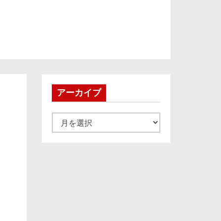
アーカイブ
ア
ー
カ
イ
ブ