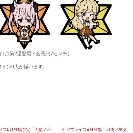
（7月第2週登場・全長約7センチ）
ロイン6人が揃います。
イズ6月登場予定『刀使ノ巫
セガプライズ8月登場・刀使ノ巫女