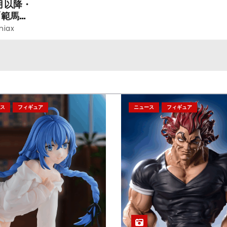
月以降・
「範馬勇
niax
ス
フィギュア
ニュース
フィギュア