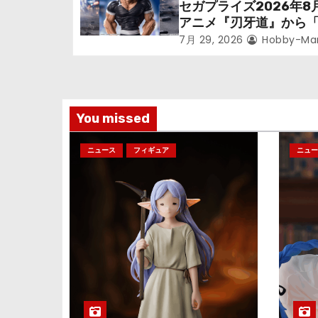
ョ
セガプライズ2026年8
アニメ『刃牙道』から
ン
次郎」が登場ッッ!!
7月 29, 2026
Hobby-Ma
You missed
ニュース
フィギュア
ニュー