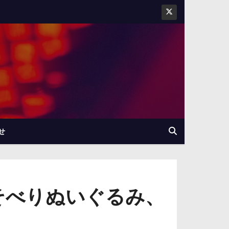
せ
そべりぬいぐるみ、