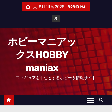
コ
火. 8月 11th, 2026
8:28:11 PM
ン
テ
ン
ツ
へ
ホビーマニアッ
ス
クスHOBBY
キ
ッ
maniax
プ
フィギュアを中心とするホビー系情報サイト