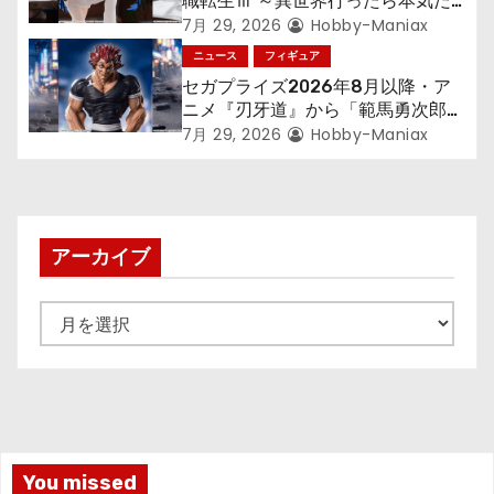
職転生Ⅲ ～異世界行ったら本気だ
す～』から「ロキシー」のフィギュ
7月 29, 2026
Hobby-Maniax
アが登場！
ニュース
フィギュア
セガプライズ2026年8月以降・ア
ニメ『刃牙道』から「範馬勇次郎」
が登場ッッ!!
7月 29, 2026
Hobby-Maniax
アーカイブ
ア
ー
カ
イ
ブ
You missed