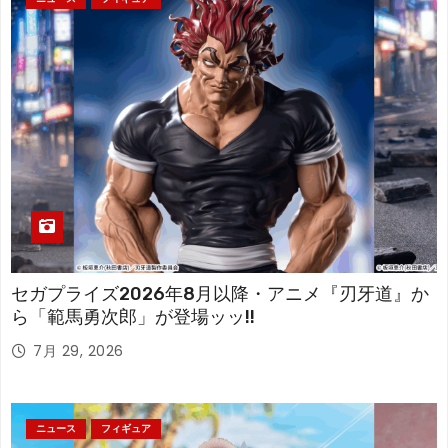
セガプライズ2026年8月以降・アニメ『刃牙道』か
ら「範馬勇次郎」が登場ッッ!!
7月 29, 2026
ニュース
フィギュア