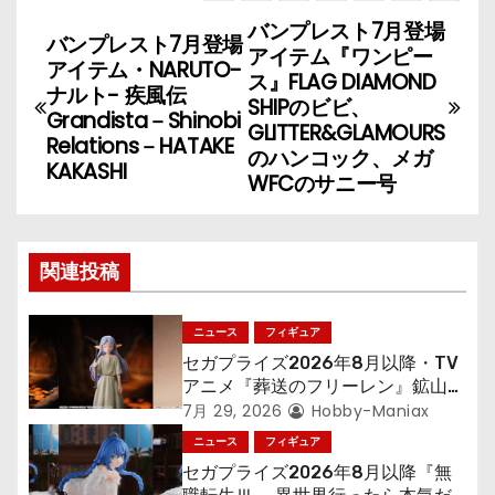
バンプレスト7月登場
投
バンプレスト7月登場
アイテム『ワンピー
アイテム・NARUTO-
稿
ス』FLAG DIAMOND
ナルト- 疾風伝
SHIPのビビ、
Grandista－Shinobi
ナ
GLITTER&GLAMOURS
Relations－HATAKE
のハンコック、メガ
KAKASHI
ビ
WFCのサニー号
ゲ
ー
関連投稿
シ
ニュース
フィギュア
ョ
セガプライズ2026年8月以降・TV
アニメ『葬送のフリーレン』鉱山で
ン
300年働くことになっっちゃった
7月 29, 2026
Hobby-Maniax
「フリーレン」を立体化！
ニュース
フィギュア
セガプライズ2026年8月以降『無