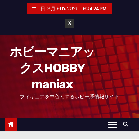
コ
日. 8月 9th, 2026
9:04:25 PM
ン
テ
ン
ツ
へ
ホビーマニアッ
ス
クスHOBBY
キ
ッ
maniax
プ
フィギュアを中心とするホビー系情報サイト