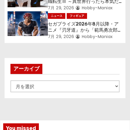
職転生Ⅲ ～異世界行ったら本気だ
す～』から「ロキシー」のフィギュ
7月 29, 2026
Hobby-Maniax
アが登場！
ニュース
フィギュア
セガプライズ2026年8月以降・ア
ニメ『刃牙道』から「範馬勇次郎」
が登場ッッ!!
7月 29, 2026
Hobby-Maniax
アーカイブ
ア
ー
カ
イ
ブ
You missed