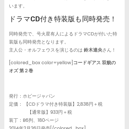
います。
ドラマCD付き特装版も同時発売！
同時発売で、号火星有人によるドラマCDが付いた特
装版も同時発売となります。
主人公・オルフェウスを演じるのは
鈴木達央
さん！
[colored_box color=yellow]
コードギアス 双貌の
オズ 第２巻
発行：ホビージャパン
定価： 【CDドラマ付き特装版】2,838円＋税
【通常版】933円＋税
装丁：B6判、180ページ
2014年2月26日発売[/colored_box]