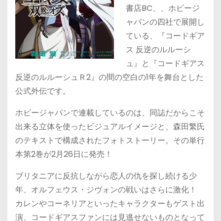
書店BC、、ホビージ
ャパンの四社で展開し
ている、『コードギア
ス 反逆のルルーシ
ュ』と『コードギアス
反逆のルルーシュＲ2』の間の空白の1年を舞台とした
公式外伝です。
ホビージャパンで連載しているのは、同誌だからこそ
出来る立体を使ったビジュアルイメージと、森田繁氏
のテキストで構成されたフォトストーリー。その単行
本第2巻が2月26日に発売！
ブリタニアに反抗しながら恋人の仇を探し続ける少
年、オルフェウス・ジヴォンの戦いはさらに激化！
カレンやコーネリアといったキャラクターもゲスト出
演、コードギアスファンには見逃せないものとなって