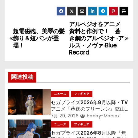
アルペジオをアニメ
投
超電磁砲、美琴の髪
資料と作例で！ 蒼
稿
飾り＆短パンが登
き鋼のアルペジオ ‐ア
場！
ルス・ノヴァ‐Blue
ナ
Record
ビ
ゲ
関連投稿
ー
ニュース
フィギュア
シ
セガプライズ2026年8月以降・TV
アニメ『葬送のフリーレン』鉱山で
ョ
300年働くことになっっちゃった
7月 29, 2026
Hobby-Maniax
「フリーレン」を立体化！
ニュース
フィギュア
ン
セガプライズ2026年8月以降『無