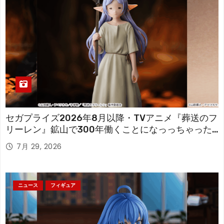
セガプライズ2026年8月以降・TVアニメ『葬送のフ
リーレン』鉱山で300年働くことになっっちゃった
「フリーレン」を立体化！
7月 29, 2026
ニュース
フィギュア