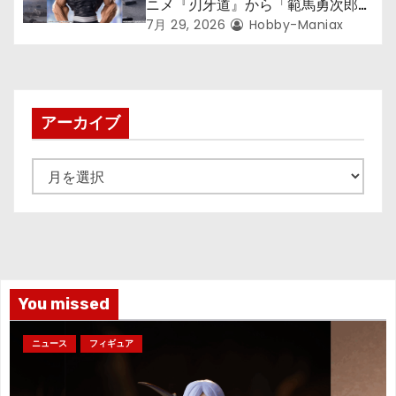
ニメ『刃牙道』から「範馬勇次郎」
が登場ッッ!!
7月 29, 2026
Hobby-Maniax
アーカイブ
ア
ー
カ
イ
ブ
You missed
ニュース
フィギュア