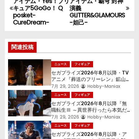
アイテム・Yes！プリ
アイテム・覇穹 封神
稿
キュア5GoGo！ Q
演義
posket-
GLITTER&GLAMOURS
ナ
CureDream-
-妲己-
ビ
ゲ
関連投稿
ー
ニュース
フィギュア
シ
セガプライズ2026年8月以降・TV
アニメ『葬送のフリーレン』鉱山で
ョ
300年働くことになっっちゃった
7月 29, 2026
Hobby-Maniax
「フリーレン」を立体化！
ニュース
フィギュア
ン
セガプライズ2026年8月以降『無
職転生Ⅲ ～異世界行ったら本気だ
す～』から「ロキシー」のフィギュ
7月 29, 2026
Hobby-Maniax
アが登場！
ニュース
フィギュア
セガプライズ2026年8月以降・ア