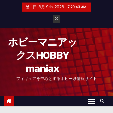
コ
日. 8月 9th, 2026
7:20:43 AM
ン
テ
ン
ツ
へ
ホビーマニアッ
ス
クスHOBBY
キ
ッ
maniax
プ
フィギュアを中心とするホビー系情報サイト