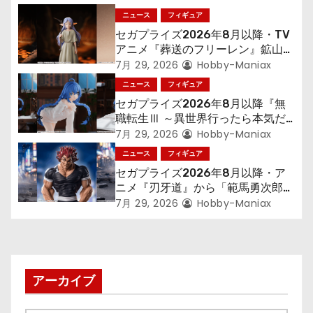
ニュース
フィギュア
ー
セガプライズ2026年8月以降・TV
シ
アニメ『葬送のフリーレン』鉱山で
300年働くことになっっちゃった
7月 29, 2026
Hobby-Maniax
ョ
「フリーレン」を立体化！
ニュース
フィギュア
セガプライズ2026年8月以降『無
ン
職転生Ⅲ ～異世界行ったら本気だ
す～』から「ロキシー」のフィギュ
7月 29, 2026
Hobby-Maniax
アが登場！
ニュース
フィギュア
セガプライズ2026年8月以降・ア
ニメ『刃牙道』から「範馬勇次郎」
が登場ッッ!!
7月 29, 2026
Hobby-Maniax
アーカイブ