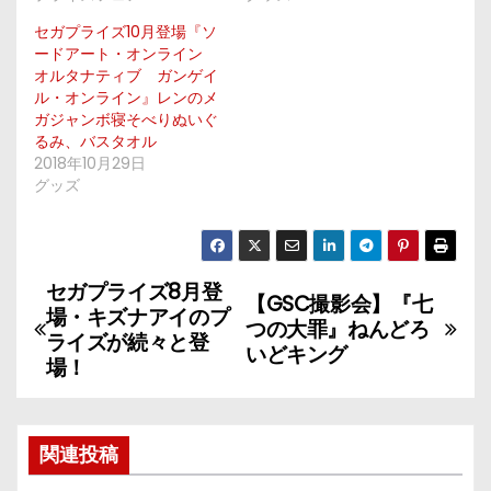
セガプライズ10月登場『ソ
ードアート・オンライン
オルタナティブ ガンゲイ
ル・オンライン』レンのメ
ガジャンボ寝そべりぬいぐ
るみ、バスタオル
2018年10月29日
グッズ
セガプライズ8月登
投
【GSC撮影会】『七
場・キズナアイのプ
つの大罪』ねんどろ
稿
ライズが続々と登
いどキング
場！
ナ
ビ
関連投稿
ゲ