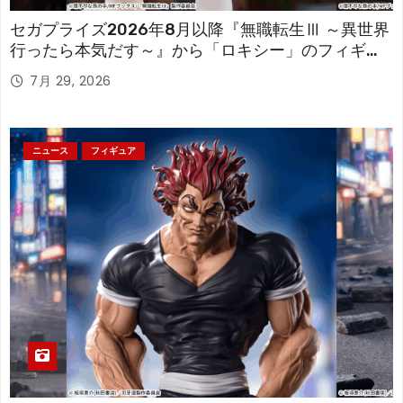
セガプライズ2026年8月以降『無職転生Ⅲ ～異世界
行ったら本気だす～』から「ロキシー」のフィギュ
アが登場！
7月 29, 2026
ニュース
フィギュア