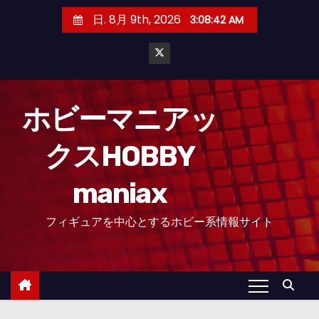
コ
日. 8月 9th, 2026
3:08:43 AM
ン
テ
ン
ツ
へ
ホビーマニアッ
ス
クスHOBBY
キ
ッ
maniax
プ
フィギュアを中心とするホビー系情報サイト