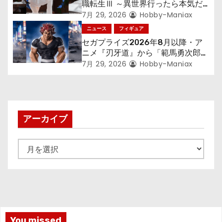
職転生Ⅲ ～異世界行ったら本気だ
す～』から「ロキシー」のフィギュ
7月 29, 2026
Hobby-Maniax
アが登場！
ニュース
フィギュア
セガプライズ2026年8月以降・ア
ニメ『刃牙道』から「範馬勇次郎」
が登場ッッ!!
7月 29, 2026
Hobby-Maniax
アーカイブ
ア
ー
カ
イ
ブ
You missed