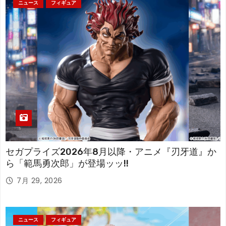
ニュース
フィギュア
セガプライズ2026年8月以降・アニメ『刃牙道』か
ら「範馬勇次郎」が登場ッッ!!
7月 29, 2026
ニュース
フィギュア