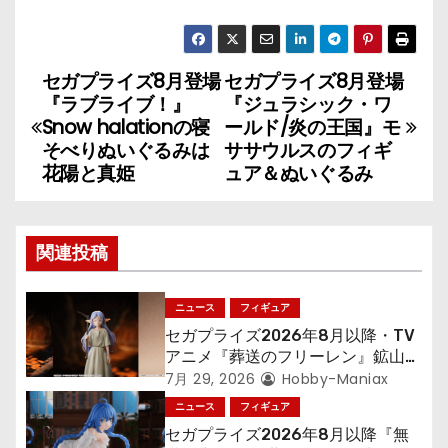
セガプライズ8月登場
セガプライズ8月登場
投
『ラブライブ！』
『ジュラシック・ワ
稿
Snow halationの寝
ールド/炎の王国』モ
そべりぬいぐるみは
ササウルスのフィギ
ナ
花陽と真姫
ュア＆ぬいぐるみ
ビ
ゲ
関連投稿
ー
ニュース
フィギュア
シ
セガプライズ2026年8月以降・TV
アニメ『葬送のフリーレン』鉱山で
ョ
300年働くことになっっちゃった
7月 29, 2026
Hobby-Maniax
「フリーレン」を立体化！
ニュース
フィギュア
ン
セガプライズ2026年8月以降『無