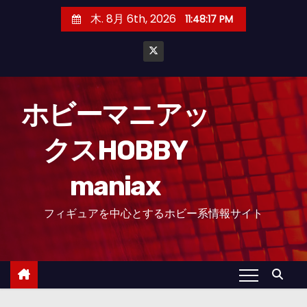
コ
木. 8月 6th, 2026
11:48:18 PM
ン
テ
ン
ツ
へ
ホビーマニアッ
ス
クスHOBBY
キ
ッ
maniax
プ
フィギュアを中心とするホビー系情報サイト