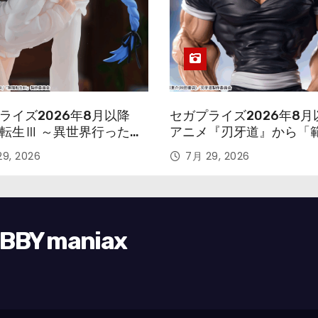
ライズ2026年8月以降
セガプライズ2026年8月
転生Ⅲ ～異世界行ったら
アニメ『刃牙道』から「
す～』から「ロキシー」
次郎」が登場ッッ!!
9, 2026
7月 29, 2026
ギュアが登場！
Y maniax