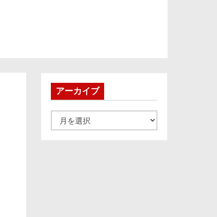
アーカイブ
ア
ー
カ
イ
ブ