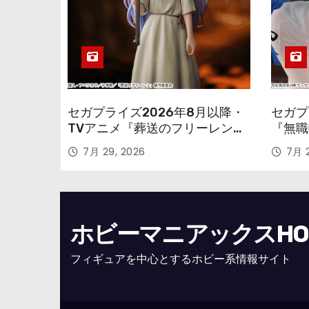
セガプライズ2026年8月以降・
セガプ
TVアニメ『葬送のフリーレン』
『無職
鉱山で300年働くことになっっ
本気だ
7月 29, 2026
7月 2
ちゃった「フリーレン」を立体
のフィ
化！
ホビーマニアックスHOBB
フィギュアを中心とするホビー系情報サイト