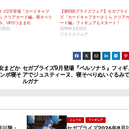
イズ2月登場『カードキャプ
【第51回プライズフェア】セガプライ
ら クリアカード編』寝そべり
ズ『カードキャプターさくら クリア
み、UFOつままれ
ード編』フィギュアもスタート！
月25日
2018年2月10日
プライズフェア
女まどか
セガプライズ9月登場『ペルソナ５』フィギ
ャンボ寝そ
アでジュスティーヌ、寝そべりぬいぐるみ
ルガナ
ニュース
フィギュア
月以降・
セガプライズ2026年8月