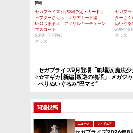
関連
セガプライズ7月登場予定・カードキ
セガプラ
ャプターさくら クリアカード編
ターさく
UFOつままれ アクリルキーチェーン
ぬいぐる
マスコット
2019年2
2018年7月19日
グッズ
グッズ
セガプライズ9月登場「劇場版 魔法少
投
☆マギカ[新編]叛逆の物語」 メガジ
稿
べりぬいぐるみ“巴マミ”
ナ
関連投稿
ビ
ゲ
ニュース
フィギュア
セガプライズ2026年8