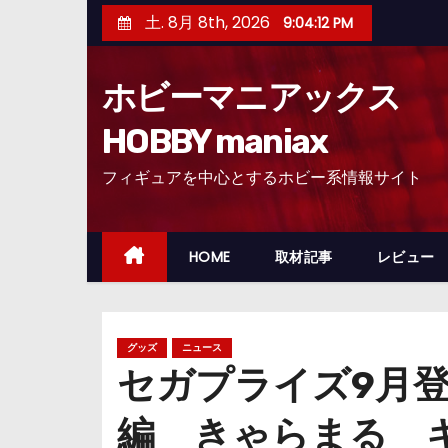
コ
土. 8月 8th, 2026
9:04:13 PM
ン
テ
ホビーマニアックス
ン
ツ
HOBBY maniax
へ
フィギュアを中心とするホビー系情報サイト
ス
キ
ッ
HOME
取材記事
レビュー
プ
グッズ
ニュース
セガプライズ9月
編 きゃらまる 