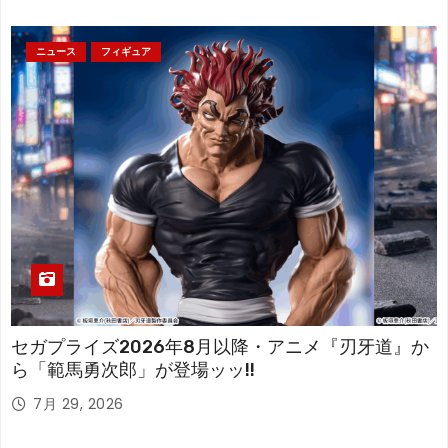
ニュース
フィギュア
セガプライズ2026年8月以降・アニメ『刃牙道』か
ら「範馬勇次郎」が登場ッッ!!
7月 29, 2026