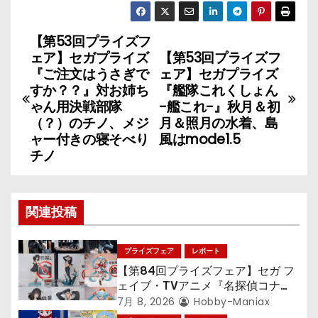
【第53回プライズフ
投
ェア】セガプライズ
【第53回プライズフ
稿
『ご注文はうさぎで
ェア】セガプライズ
すか？？』対お姉ち
『艦隊これくしょん
ナ
ゃん用決戦部隊
-艦これ-』秋月＆初
（？）のチノ、メジ
月＆照月の水着、島
ビ
ャー付きの寝そべり
風はmode1.5
チノ
ゲ
ー
関連投稿
シ
ョ
プライズフェア
レポート
【第84回プライズフェア】セガ フ
ン
ェイブ・TVアニメ『名探偵コナ
ン』TVアニメ『呪術廻戦』『〈物
7月 8, 2026
Hobby-Maniax
語〉シリーズ』「初音ミク」