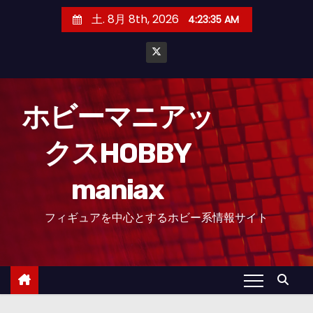
コ
土. 8月 8th, 2026
4:23:36 AM
ン
テ
ン
ツ
へ
ホビーマニアッ
ス
クスHOBBY
キ
ッ
maniax
プ
フィギュアを中心とするホビー系情報サイト