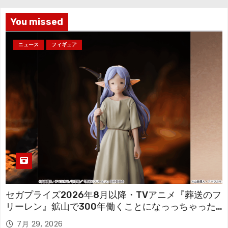
ブ
You missed
ニュース
フィギュア
セガプライズ2026年8月以降・TVアニメ『葬送のフ
リーレン』鉱山で300年働くことになっっちゃった
「フリーレン」を立体化！
7月 29, 2026