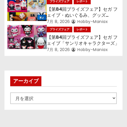
プライズフェア
レポート
【第84回プライズフェア】セガ フ
ェイブ・ぬいぐるみ、グッズ
『LiSA』『ミニオン』『おさるの
7月 8, 2026
Hobby-Maniax
ジョージ』『ポケットモンスター』
プライズフェア
レポート
【第84回プライズフェア】セガ フ
ェイブ「サンリオキャラクターズ」
7月 8, 2026
Hobby-Maniax
アーカイブ
ア
ー
カ
イ