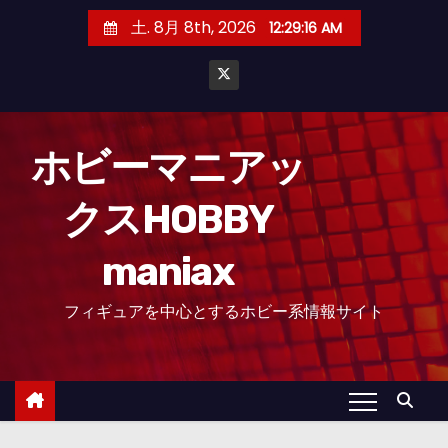
コ
土. 8月 8th, 2026
12:29:18 AM
ン
テ
ン
ツ
へ
ホビーマニアッ
ス
クスHOBBY
キ
ッ
maniax
プ
フィギュアを中心とするホビー系情報サイト