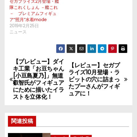
セガプライズ2月登場・艦
隊これくしょん －艦これ
－ プレミアムフィギュ
ア“照月”水着mode
2019年2月25日
ニュース
【プレビュー】ダイ
投
【レビュー】セガプ
キ工業「お豆ちゃん
ライズ10月登場・ラ
稿
[小豆島夏乃]」無道
ビットの穴に詰まっ
叡智氏がフィギュア
たプーさんがフィギ
ナ
にために描いたイラ
ュアに！
ストを立体化！
ビ
ゲ
関連投稿
ー