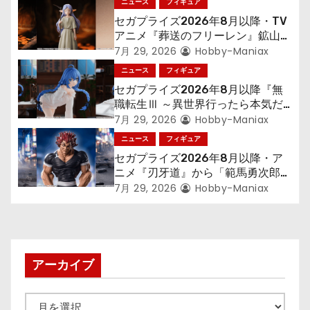
シ
ニュース
フィギュア
セガプライズ2026年8月以降・TV
ョ
アニメ『葬送のフリーレン』鉱山で
300年働くことになっっちゃった
7月 29, 2026
Hobby-Maniax
ン
「フリーレン」を立体化！
ニュース
フィギュア
セガプライズ2026年8月以降『無
職転生Ⅲ ～異世界行ったら本気だ
す～』から「ロキシー」のフィギュ
7月 29, 2026
Hobby-Maniax
アが登場！
ニュース
フィギュア
セガプライズ2026年8月以降・ア
ニメ『刃牙道』から「範馬勇次郎」
が登場ッッ!!
7月 29, 2026
Hobby-Maniax
アーカイブ
ア