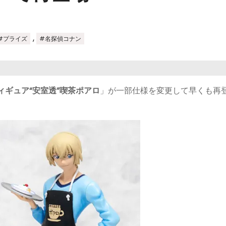
,
#プライズ
#名探偵コナン
ィギュア“安室透”喫茶ポアロ
」が一部仕様を変更して早くも再