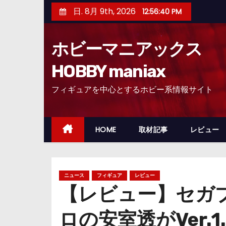
コ
日. 8月 9th, 2026
12:56:41 PM
ン
テ
ホビーマニアックス
ン
ツ
HOBBY maniax
へ
フィギュアを中心とするホビー系情報サイト
ス
キ
ッ
HOME
取材記事
レビュー
プ
ニュース
フィギュア
レビュー
【レビュー】セガ
ロの安室透がVer.