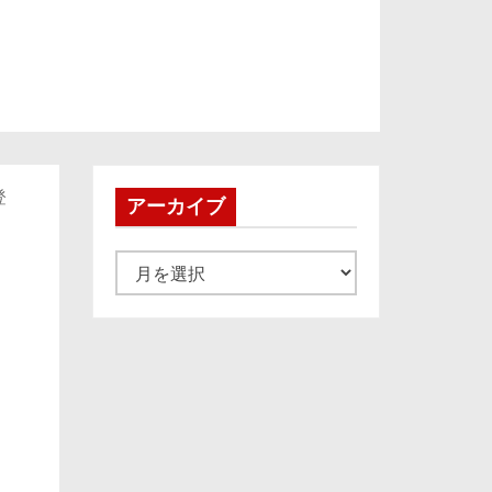
登
アーカイブ
ア
ー
カ
イ
ブ