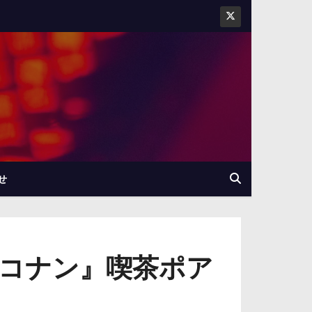
せ
偵コナン』喫茶ポア