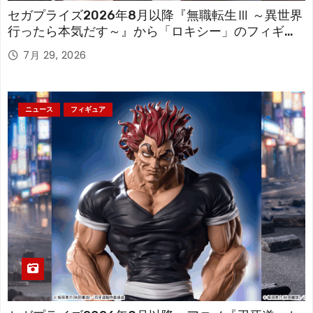
セガプライズ2026年8月以降『無職転生Ⅲ ～異世界
行ったら本気だす～』から「ロキシー」のフィギュ
アが登場！
7月 29, 2026
ニュース
フィギュア