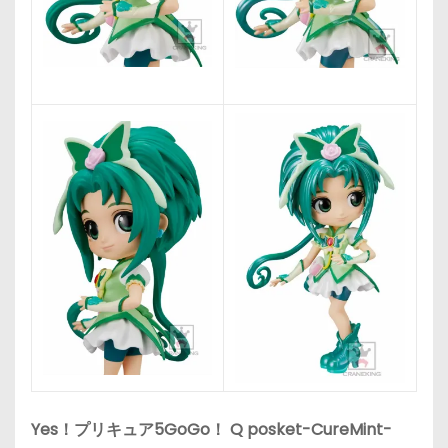
Yes！プリキュア5GoGo！ Q posket-CureMint-