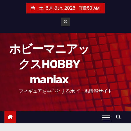
コ
土. 8月 8th, 2026
11:18:51 AM
ン
テ
ン
ツ
へ
ホビーマニアッ
ス
クスHOBBY
キ
ッ
maniax
プ
フィギュアを中心とするホビー系情報サイト