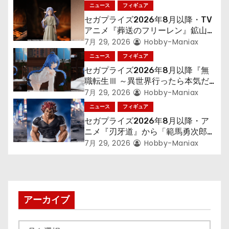
ー
ニュース
フィギュア
シ
セガプライズ2026年8月以降・TV
アニメ『葬送のフリーレン』鉱山で
ョ
300年働くことになっっちゃった
7月 29, 2026
Hobby-Maniax
「フリーレン」を立体化！
ニュース
フィギュア
ン
セガプライズ2026年8月以降『無
職転生Ⅲ ～異世界行ったら本気だ
す～』から「ロキシー」のフィギュ
7月 29, 2026
Hobby-Maniax
アが登場！
ニュース
フィギュア
セガプライズ2026年8月以降・ア
ニメ『刃牙道』から「範馬勇次郎」
が登場ッッ!!
7月 29, 2026
Hobby-Maniax
アーカイブ
ア