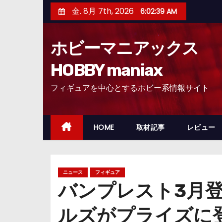
コ
金. 8月 7th, 2026
6:02:40 AM
ン
テ
ホビーマニアックス
ン
ツ
HOBBY maniax
へ
フィギュアを中心とするホビー系情報サイト
ス
キ
ッ
HOME
取材記事
レビュー
プ
ニュース
フィギュア
バンプレスト3月
ルズがプライズに