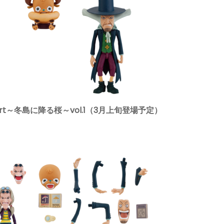
art～冬島に降る桜～vol.1（3月上旬登場予定）