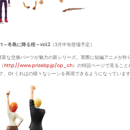
rt～冬島に降る桜～vol.2
（3月中旬登場予定）
豊富な交換パーツが魅力の新シリーズ。実際に短編アニメが作
（
http://www.prizebp.jp/op_ch
）の特設ページで見ること
ルク、Dr.くれはの様々なシーンを再現できるようになっていま