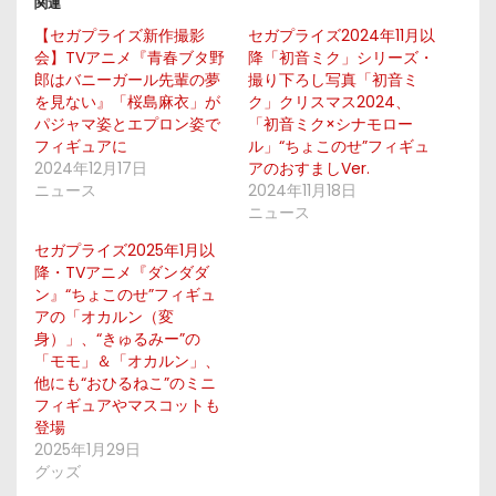
関連
【セガプライズ新作撮影
セガプライズ2024年11月以
会】TVアニメ『青春ブタ野
降「初音ミク」シリーズ・
郎はバニーガール先輩の夢
撮り下ろし写真「初音ミ
を見ない』「桜島麻衣」が
ク」クリスマス2024、
パジャマ姿とエプロン姿で
「初音ミク×シナモロー
フィギュアに
ル」“ちょこのせ”フィギュ
2024年12月17日
アのおすましVer.
ニュース
2024年11月18日
ニュース
セガプライズ2025年1月以
降・TVアニメ『ダンダダ
ン』“ちょこのせ”フィギュ
アの「オカルン（変
身）」、“きゅるみー”の
「モモ」＆「オカルン」、
他にも“おひるねこ”のミニ
フィギュアやマスコットも
登場
2025年1月29日
グッズ