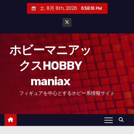
コ
土. 8月 8th, 2026
6:58:17 PM
ン
テ
ン
ツ
へ
ホビーマニアッ
ス
クスHOBBY
キ
ッ
maniax
プ
フィギュアを中心とするホビー系情報サイト