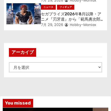
7月 29, 2026
Hobby-Maniax
アが登場！
ニュース
フィギュア
セガプライズ2026年8月以降・ア
ニメ『刃牙道』から「範馬勇次郎」
が登場ッッ!!
7月 29, 2026
Hobby-Maniax
アーカイブ
ア
ー
カ
イ
ブ
You missed