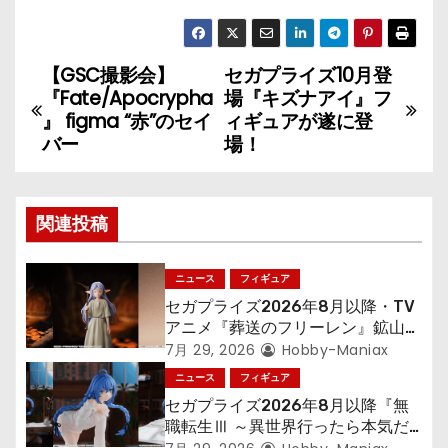
【GSC撮影会】
セガプライズ10月登
投
『Fate/Apocrypha
場『キズナアイ』フ
稿
』 figma “赤”のセイ
ィギュアが遂に登
バー
場！
ナ
ビ
関連投稿
ゲ
ニュース
フィギュア
ー
セガプライズ2026年8月以降・TV
シ
アニメ『葬送のフリーレン』鉱山で
300年働くことになっっちゃった
7月 29, 2026
Hobby-Maniax
ョ
「フリーレン」を立体化！
ニュース
フィギュア
セガプライズ2026年8月以降『無
ン
職転生Ⅲ ～異世界行ったら本気だ
す～』から「ロキシー」のフィギュ